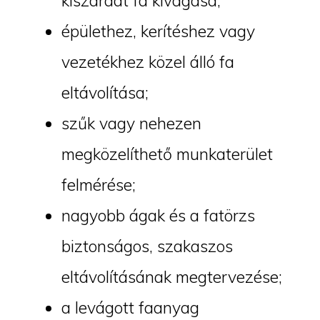
kiszáradt fa kivágása;
épülethez, kerítéshez vagy
vezetékhez közel álló fa
eltávolítása;
szűk vagy nehezen
megközelíthető munkaterület
felmérése;
nagyobb ágak és a fatörzs
biztonságos, szakaszos
eltávolításának megtervezése;
a levágott faanyag