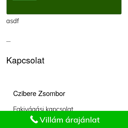
asdf
Kapcsolat
Czibere Zsombor
Fakivágási kapcsolat
Impresszum
Villám árajánlat
Aquincumban.