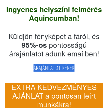
Ingyenes helyszíni felmérés
Aquincumban!
Küldjön fényképet a fáról, és
95%-os
pontosságú
árajánlatot adunk emailben!
ÁRAJÁNLATOT KÉREK
EXTRA KEDVEZMÉNYES
AJÁNLAT a pontosan leírt
munkákra!