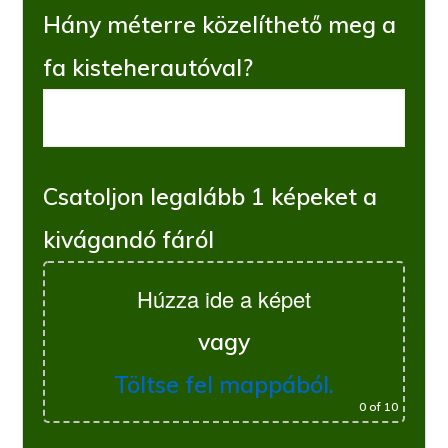
Hány méterre közelíthető meg a
fa kisteherautóval?
Csatoljon legalább 1 képeket a
kivágandó fáról
Húzza ide a képet
vagy
Töltse fel mappából.
0
of 10