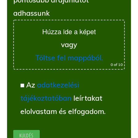
adhassunk
Húzza ide a képet
vagy
Töltse fel mappából.
0
of 10
Az
adatkezelési
tájékoztatóban
leírtakat
elolvastam és elfogadom.