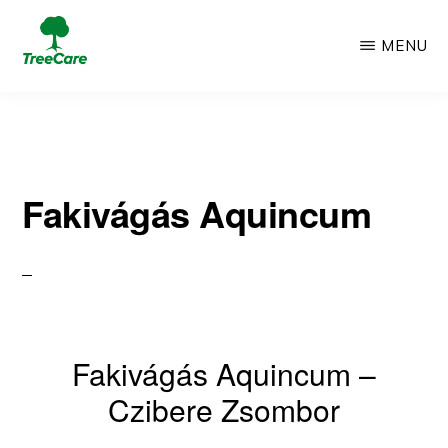
Skip
MENU
to
TREECARE
Csak
main
egy
content
újabb
Fakivágás Aquincum
WordPress
oldal
Fakivágás Aquincum –
Czibere Zsombor