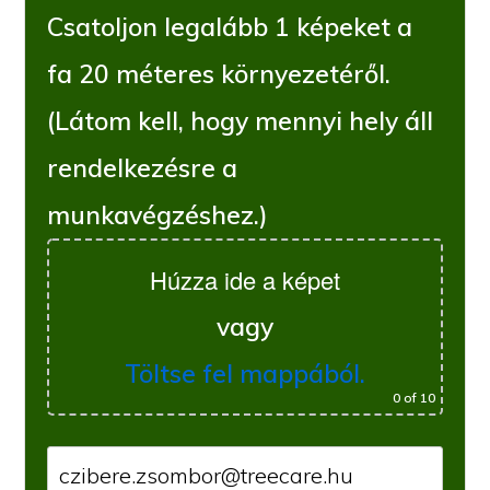
Csatoljon legalább 1 képeket a
fa 20 méteres környezetéről.
(Látom kell, hogy mennyi hely áll
rendelkezésre a
munkavégzéshez.)
Húzza ide a képet
vagy
Töltse fel mappából.
0
of 10