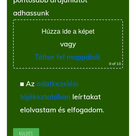
adhassunk
Húzza ide a képet
vagy
Töltse fel mappából.
0
of 10
Az
adatkezelési
tájékoztatóban
leírtakat
elolvastam és elfogadom.