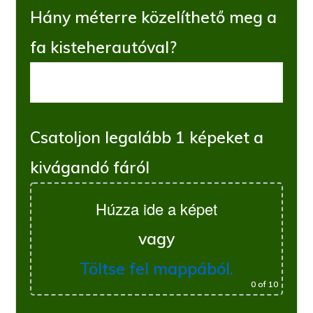
Hány méterre közelíthető meg a
fa kisteherautóval?
Csatoljon legalább 1 képeket a
kivágandó fáról
Húzza ide a képet
vagy
Töltse fel mappából.
0
of 10