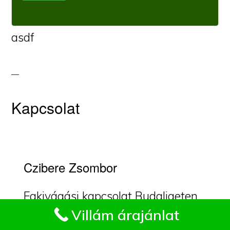
asdf
Kapcsolat
Czibere Zsombor
Fakivágási kapcsolat Budaligeten.
Impresszum
Villám árajánlat