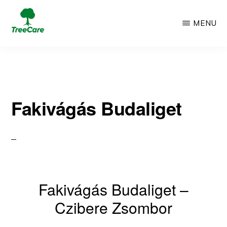
Skip
MENU
to
TREECARE
Csak
main
egy
content
újabb
Fakivágás Budaliget
WordPress
oldal
Fakivágás Budaliget –
Czibere Zsombor