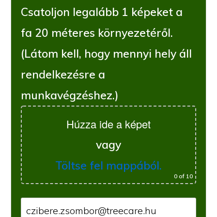
Csatoljon legalább 1 képeket a
fa 20 méteres környezetéről.
(Látom kell, hogy mennyi hely áll
rendelkezésre a
munkavégzéshez.)
Húzza ide a képet
vagy
Töltse fel mappából.
0
of 10