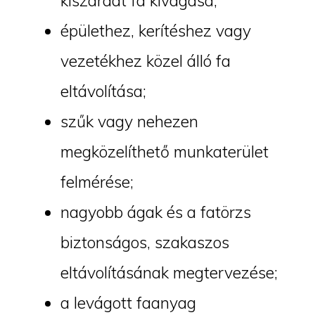
kiszáradt fa kivágása;
épülethez, kerítéshez vagy
vezetékhez közel álló fa
eltávolítása;
szűk vagy nehezen
megközelíthető munkaterület
felmérése;
nagyobb ágak és a fatörzs
biztonságos, szakaszos
eltávolításának megtervezése;
a levágott faanyag