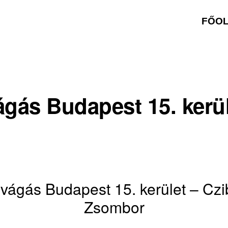
FŐO
ágás Budapest 15. kerü
ivágás Budapest 15. kerület – Czi
Zsombor