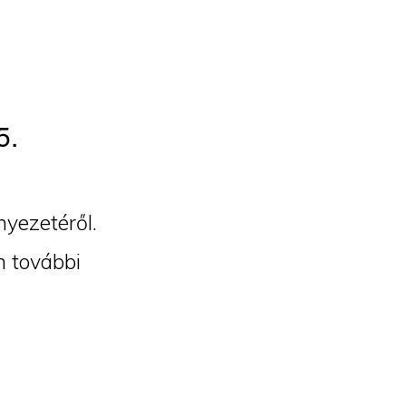
5.
nyezetéről.
n további