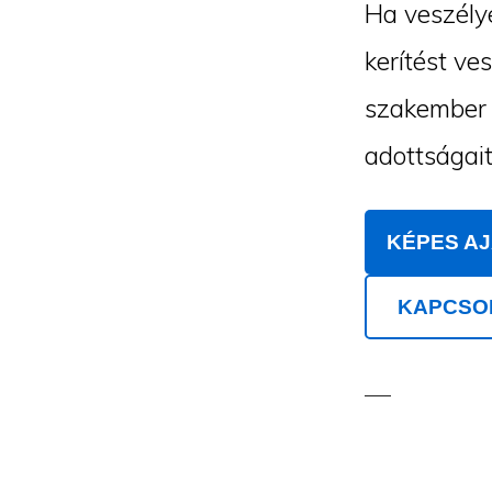
Ha veszélye
kerítést ve
szakember m
adottságait
KÉPES A
KAPCSO