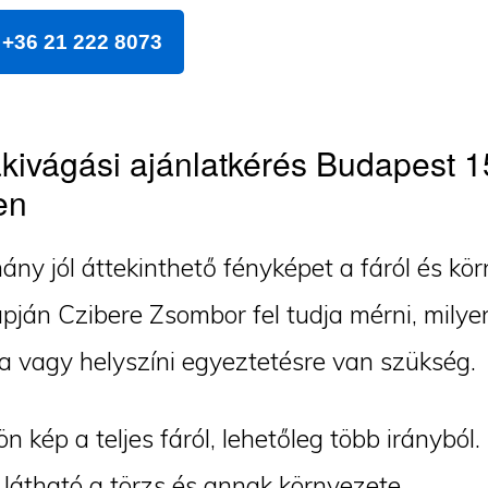
+36 21 222 8073
kivágási ajánlatkérés Budapest 1
en
ány jól áttekinthető fényképet a fáról és kör
pján Czibere Zsombor fel tudja mérni, milye
a vagy helyszíni egyeztetésre van szükség.
ön kép a teljes fáról, lehetőleg több irányból.
látható a törzs és annak környezete.