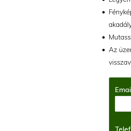
Fénykép
akadály
Mutassa
Az üzen
visszav
Emai
Tele