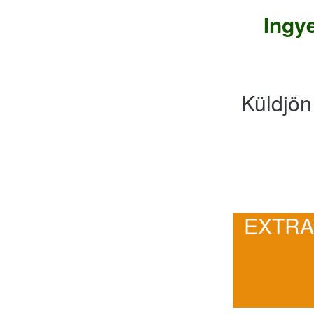
Ingy
Küldjön
EXTRA