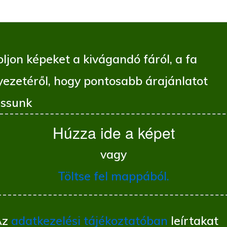
ljon képeket a kivágandó fáról, a fa
yezetéről, hogy pontosabb árajánlatot
ssunk
Húzza ide a képet
vagy
Töltse fel mappából.
Az
adatkezelési tájékoztatóban
leírtakat