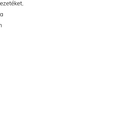
vezetéket,
 a
n