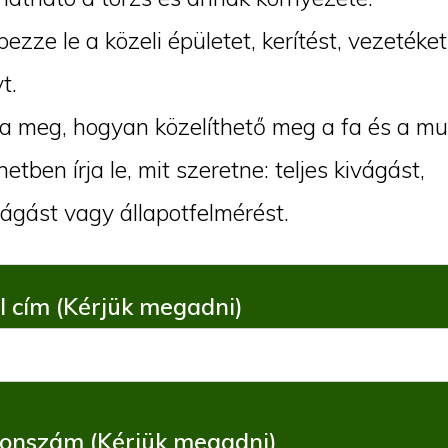
ezze le a közeli épületet, kerítést, vezeték
t.
 meg, hogyan közelíthető meg a fa és a mu
etben írja le, mit szeretne: teljes kivágást,
ágást vagy állapotfelmérést.
l cím (Kérjük megadni)
fonszám (Kérjük megadni)