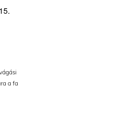
15.
vágási
ra a fa