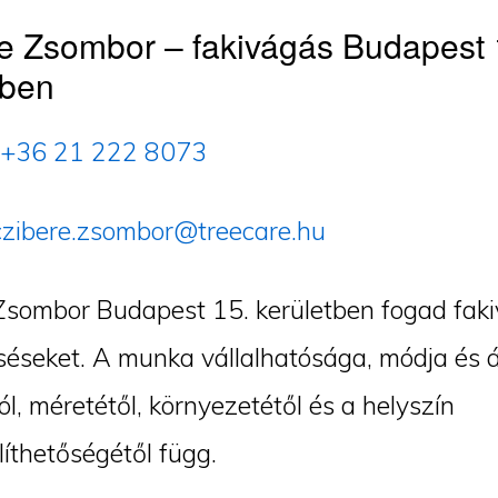
e Zsombor – fakivágás Budapest 
tben
+36 21 222 8073
czibere.zsombor@treecare.hu
Zsombor Budapest 15. kerületben fogad faki
éseket. A munka vállalhatósága, módja és á
ól, méretétől, környezetétől és a helyszín
íthetőségétől függ.