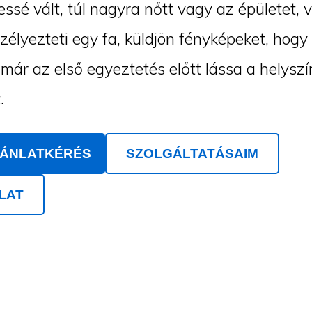
ssé vált, túl nagyra nőtt vagy az épületet, 
szélyezteti egy fa, küldjön fényképeket, hogy
ár az első egyeztetés előtt lássa a helyszí
.
JÁNLATKÉRÉS
SZOLGÁLTATÁSAIM
LAT