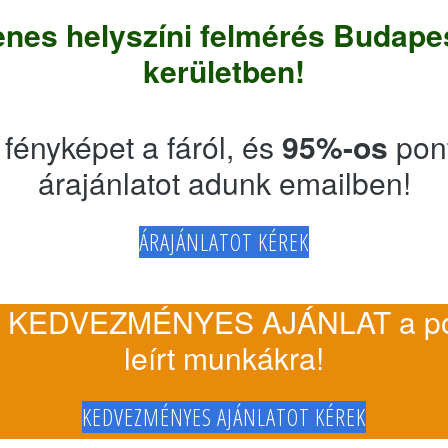
enes helyszíni felmérés Budapes
kerületben!
 fényképet a fáról, és
95%-os
pon
árajánlatot adunk emailben!
ÁRAJÁNLATOT KÉREK
 KEDVEZMÉNYES AJÁNLAT a po
leírt munkákra!
KEDVEZMÉNYES AJÁNLATOT KÉREK