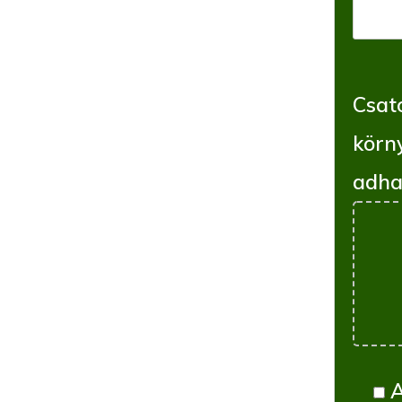
Csato
körn
adha