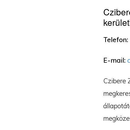
Cziber
kerüle
Telefon:
E-mail:
Czibere 
megkeres
állapotát
megközel