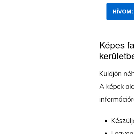
HÍVOM: 
Képes fa
kerületb
Küldjön néh
A képek ala
információr
Készülj
Legyen 