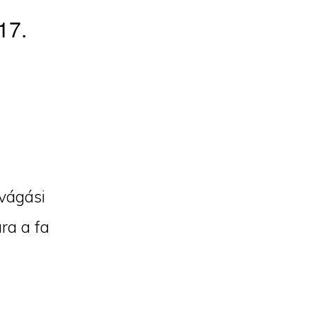
17.
vágási
ra a fa