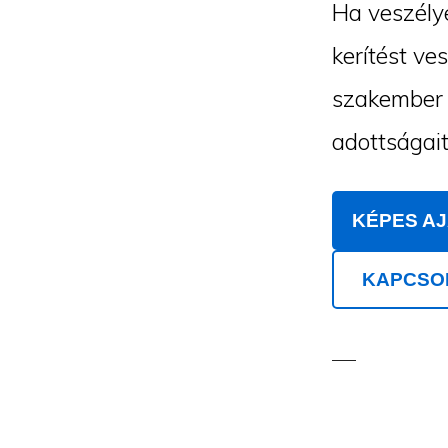
Ha veszélye
kerítést ve
szakember m
adottságait
KÉPES A
KAPCSO