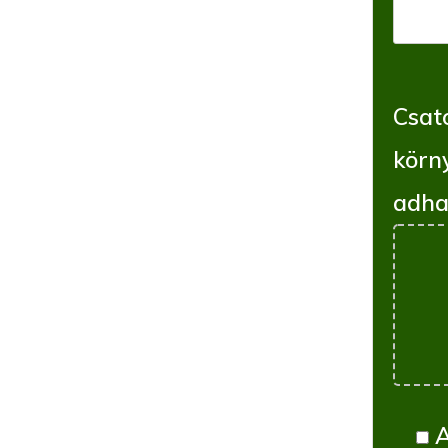
Csato
körn
adha