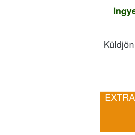
Ingy
Küldjön
EXTRA