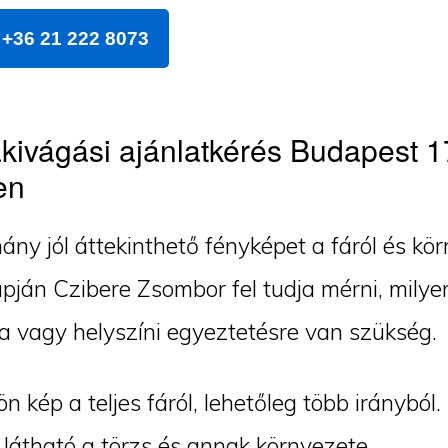
+36 21 222 8073
kivágási ajánlatkérés Budapest 1
en
ány jól áttekinthető fényképet a fáról és kör
pján Czibere Zsombor fel tudja mérni, milye
a vagy helyszíni egyeztetésre van szükség.
ön kép a teljes fáról, lehetőleg több irányból.
látható a törzs és annak környezete.