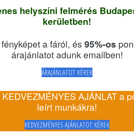
enes helyszíni felmérés Budapes
kerületben!
 fényképet a fáról, és
95%-os
pon
árajánlatot adunk emailben!
ÁRAJÁNLATOT KÉREK
 KEDVEZMÉNYES AJÁNLAT a po
leírt munkákra!
KEDVEZMÉNYES AJÁNLATOT KÉREK