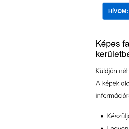
HÍVOM: 
Képes fa
kerületb
Küldjön néh
A képek ala
információr
Készülj
Legyen 