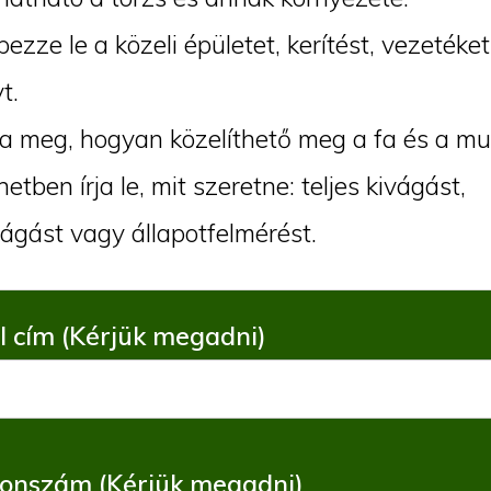
ezze le a közeli épületet, kerítést, vezeték
t.
 meg, hogyan közelíthető meg a fa és a mu
etben írja le, mit szeretne: teljes kivágást,
ágást vagy állapotfelmérést.
l cím (Kérjük megadni)
fonszám (Kérjük megadni)