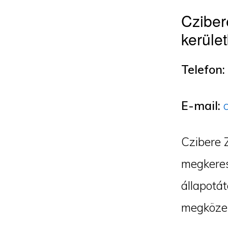
Cziber
kerüle
Telefon:
E-mail:
Czibere 
megkeres
állapotát
megközel