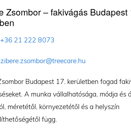
e Zsombor – fakivágás Budapest 
tben
+36 21 222 8073
czibere.zsombor@treecare.hu
Zsombor Budapest 17. kerületben fogad faki
éseket. A munka vállalhatósága, módja és á
ól, méretétől, környezetétől és a helyszín
íthetőségétől függ.