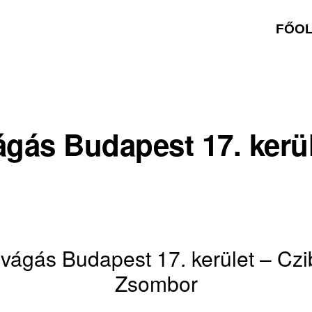
FŐO
ágás Budapest 17. kerü
ivágás Budapest 17. kerület – Czi
Zsombor