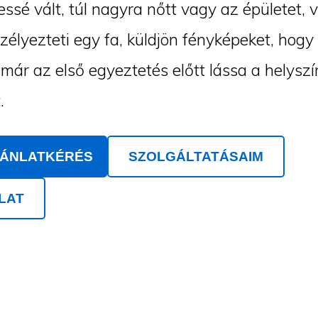
ssé vált, túl nagyra nőtt vagy az épületet, 
szélyezteti egy fa, küldjön fényképeket, hogy
ár az első egyeztetés előtt lássa a helyszí
.
JÁNLATKÉRÉS
SZOLGÁLTATÁSAIM
LAT