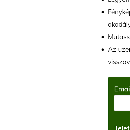
Fénykép
akadály
Mutassa
Az üzen
visszav
Emai
Tele