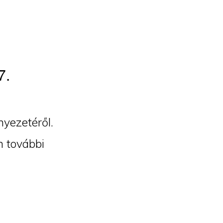
7.
nyezetéről.
n további