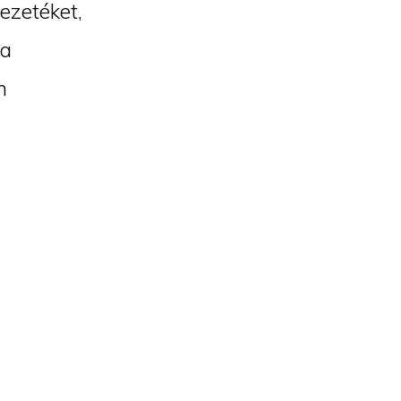
vezetéket,
 a
n