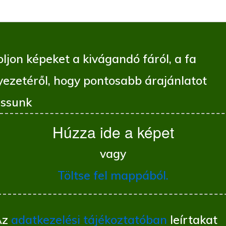
ljon képeket a kivágandó fáról, a fa
yezetéről, hogy pontosabb árajánlatot
ssunk
Húzza ide a képet
vagy
Töltse fel mappából.
Az
adatkezelési tájékoztatóban
leírtakat