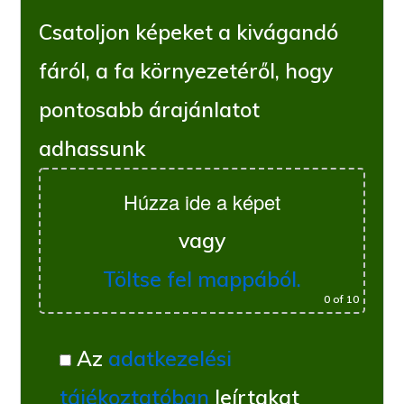
Csatoljon képeket a kivágandó
fáról, a fa környezetéről, hogy
pontosabb árajánlatot
adhassunk
Húzza ide a képet
vagy
Töltse fel mappából.
0
of 10
Az
adatkezelési
tájékoztatóban
leírtakat