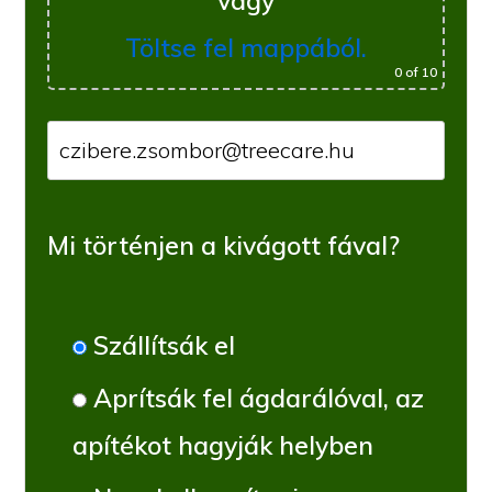
vagy
Töltse fel mappából.
0
of 10
Mi történjen a kivágott fával?
Szállítsák el
Aprítsák fel ágdarálóval, az
apítékot hagyják helyben