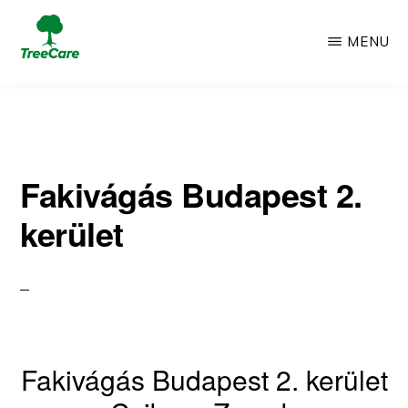
Skip
MENU
to
TREECARE
Csak
main
egy
content
újabb
Fakivágás Budapest 2.
WordPress
kerület
oldal
Fakivágás Budapest 2. kerület