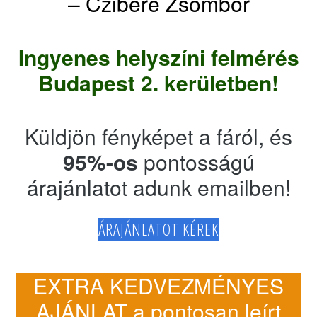
– Czibere Zsombor
Ingyenes helyszíni felmérés
Budapest 2. kerületben!
Küldjön fényképet a fáról, és
95%-os
pontosságú
árajánlatot adunk emailben!
ÁRAJÁNLATOT KÉREK
EXTRA KEDVEZMÉNYES
AJÁNLAT a pontosan leírt