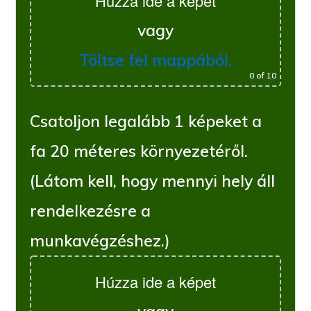
Húzza ide a képet
vagy
Töltse fel mappából.
0
of 10
Csatoljon legalább 1 képeket a
fa 20 méteres környezetéről.
(Látom kell, hogy mennyi hely áll
rendelkezésre a
munkavégzéshez.)
Húzza ide a képet