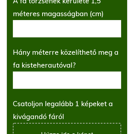
A fa törzsének kerülete 1,5
méteres magasságban (cm)
Hány méterre közelíthető meg a
fa kisteherautóval?
Csatoljon legalább 1 képeket a
kivágandó fáról