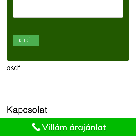
asdf
Kapcsolat
Impresszum
Villám árajánlat