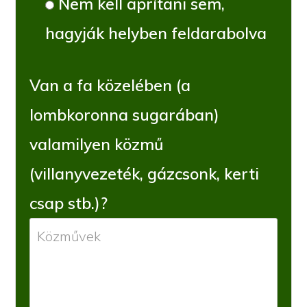
Nem kell aprítani sem,
hagyják helyben feldarabolva
Van a fa közelében (a
lombkoronna sugarában)
valamilyen közmű
(villanyvezeték, gázcsonk, kerti
csap stb.)?