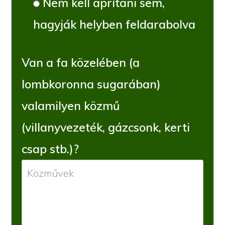
Nem kell aprítani sem,
hagyják helyben feldarabolva
Van a fa közelében (a
lombkoronna sugarában)
valamilyen közmű
(villanyvezeték, gázcsonk, kerti
csap stb.)?