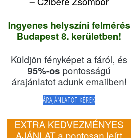
– Czibere Zsombor
Ingyenes helyszíni felmérés
Budapest 8. kerületben!
Küldjön fényképet a fáról, és
95%-os
pontosságú
árajánlatot adunk emailben!
ÁRAJÁNLATOT KÉREK
EXTRA KEDVEZMÉNYES
AJÁNLAT a pontosan leírt