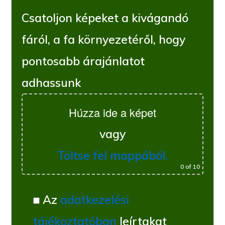
Csatoljon képeket a kivágandó
fáról, a fa környezetéről, hogy
pontosabb árajánlatot
adhassunk
Húzza ide a képet
vagy
Töltse fel mappából.
0
of 10
Az
adatkezelési
tájékoztatóban
leírtakat