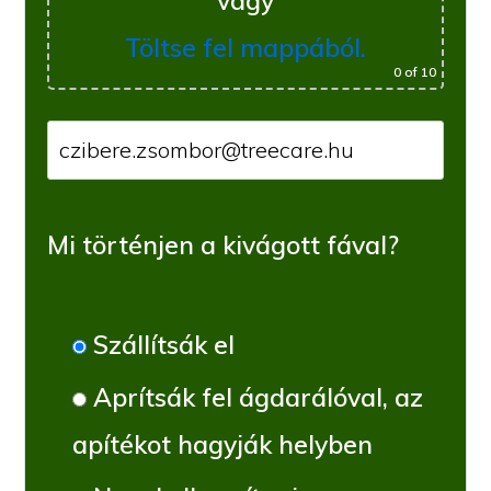
vagy
Töltse fel mappából.
0
of 10
Mi történjen a kivágott fával?
Szállítsák el
Aprítsák fel ágdarálóval, az
apítékot hagyják helyben