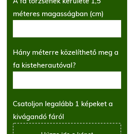
A fa törzsének kerülete 1,5
méteres magasságban (cm)
Hány méterre közelíthető meg a
fa kisteherautóval?
Csatoljon legalább 1 képeket a
kivágandó fáról