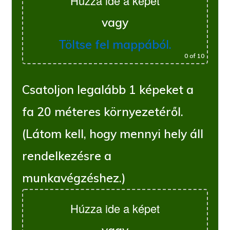
Húzza ide a képet
vagy
Töltse fel mappából.
0
of 10
Csatoljon legalább 1 képeket a
fa 20 méteres környezetéről.
(Látom kell, hogy mennyi hely áll
rendelkezésre a
munkavégzéshez.)
Húzza ide a képet