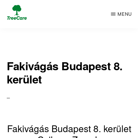
Skip
MENU
to
TREECARE
Csak
main
egy
content
újabb
Fakivágás Budapest 8.
WordPress
kerület
oldal
Fakivágás Budapest 8. kerület