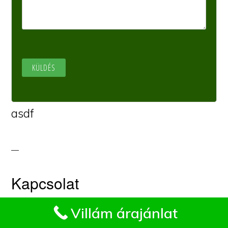
asdf
Kapcsolat
Impresszum
Villám árajánlat