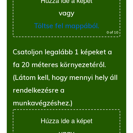
Húzza ide a képet
vagy
Töltse fel mappából.
0
of 10
Csatoljon legalább 1 képeket a
fa 20 méteres környezetéről.
(Látom kell, hogy mennyi hely áll
rendelkezésre a
munkavégzéshez.)
Húzza ide a képet