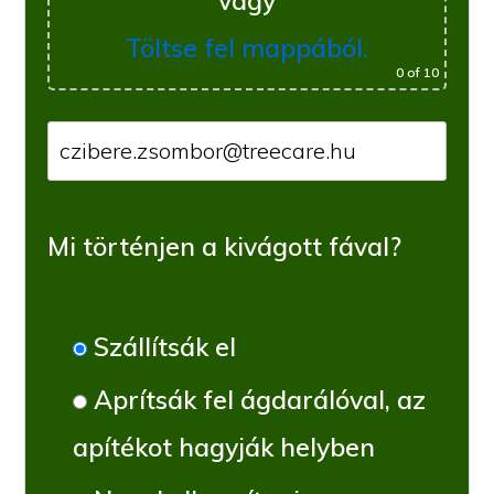
vagy
Töltse fel mappából.
0
of 10
Mi történjen a kivágott fával?
Szállítsák el
Aprítsák fel ágdarálóval, az
apítékot hagyják helyben