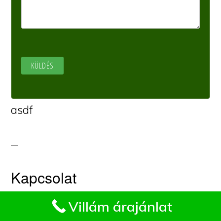
asdf
Kapcsolat
Impresszum
Villám árajánlat