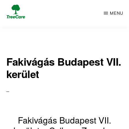
Skip
MENU
to
TREECARE
Csak
main
egy
content
újabb
Fakivágás Budapest VII.
WordPress
kerület
oldal
Fakivágás Budapest VII.