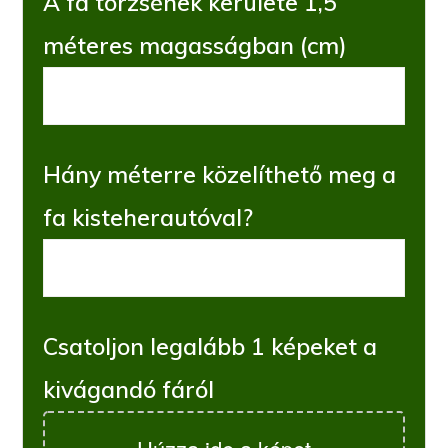
A fa törzsének kerülete 1,5
méteres magasságban (cm)
Hány méterre közelíthető meg a
fa kisteherautóval?
Csatoljon legalább 1 képeket a
kivágandó fáról