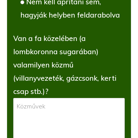
Nem kell aprítani sem,
hagyják helyben feldarabolva
Van a fa közelében (a
lombkoronna sugarában)
valamilyen közmű
(villanyvezeték, gázcsonk, kerti
csap stb.)?