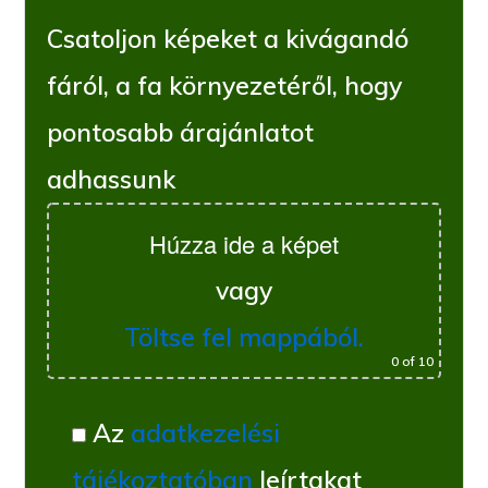
Csatoljon képeket a kivágandó
fáról, a fa környezetéről, hogy
pontosabb árajánlatot
adhassunk
Húzza ide a képet
vagy
Töltse fel mappából.
0
of 10
Az
adatkezelési
tájékoztatóban
leírtakat