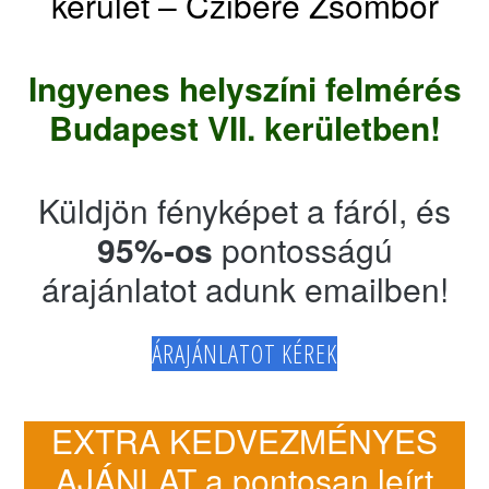
kerület – Czibere Zsombor
Ingyenes helyszíni felmérés
Budapest VII. kerületben!
Küldjön fényképet a fáról, és
95%-os
pontosságú
árajánlatot adunk emailben!
ÁRAJÁNLATOT KÉREK
EXTRA KEDVEZMÉNYES
AJÁNLAT a pontosan leírt