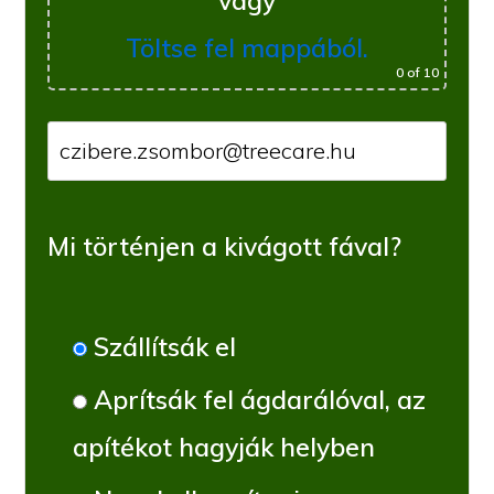
vagy
Töltse fel mappából.
0
of 10
Mi történjen a kivágott fával?
Szállítsák el
Aprítsák fel ágdarálóval, az
apítékot hagyják helyben