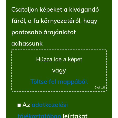
Csatoljon képeket a kivágandó
fáról, a fa környezetéről, hogy
pontosabb árajánlatot
adhassunk
Húzza ide a képet
vagy
Töltse fel mappából.
0
of 10
Az
adatkezelési
tájékoztatóban
leírtakat