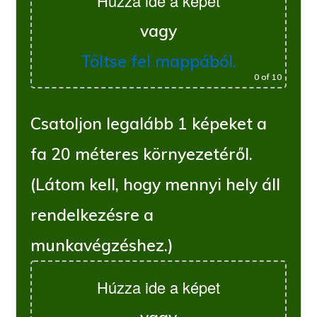
Húzza ide a képet
vagy
Töltse fel mappából.
0
of 10
Csatoljon legalább 1 képeket a
fa 20 méteres környezetéről.
(Látom kell, hogy mennyi hely áll
rendelkezésre a
munkavégzéshez.)
Húzza ide a képet