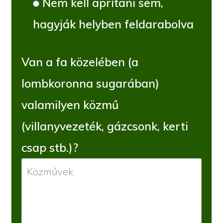
Nem kell aprítani sem,
hagyják helyben feldarabolva
Van a fa közelében (a
lombkoronna sugarában)
valamilyen közmű
(villanyvezeték, gázcsonk, kerti
csap stb.)?