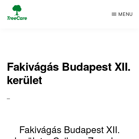
Skip
MENU
to
TREECARE
Csak
main
egy
content
újabb
Fakivágás Budapest XII.
WordPress
kerület
oldal
Fakivágás Budapest XII.