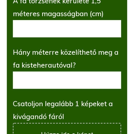
A fa törzsének kerülete 1,5
méteres magasságban (cm)
Hány méterre közelíthető meg a
fa kisteherautóval?
Csatoljon legalább 1 képeket a
kivágandó fáról