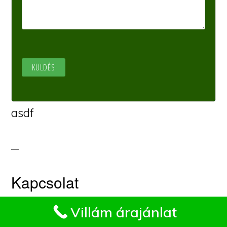
asdf
Kapcsolat
Impresszum
Villám árajánlat