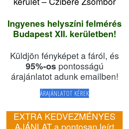
kerület – Czibere Zsombor
Ingyenes helyszíni felmérés
Budapest XII. kerületben!
Küldjön fényképet a fáról, és
95%-os
pontosságú
árajánlatot adunk emailben!
ÁRAJÁNLATOT KÉREK
EXTRA KEDVEZMÉNYES
AJÁNLAT a pontosan leírt