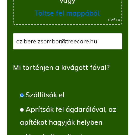
vagy
Töltse fel mappából.
0
of 10
Mi történjen a kivágott fával?
Szállítsák el
Aprítsák fel ágdarálóval, az
apítékot hagyják helyben