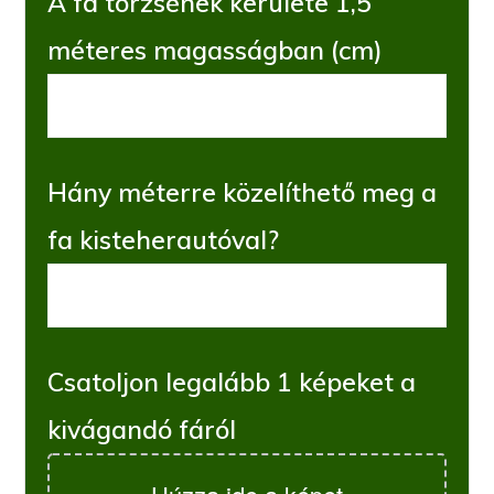
A fa törzsének kerülete 1,5
méteres magasságban (cm)
Hány méterre közelíthető meg a
fa kisteherautóval?
Csatoljon legalább 1 képeket a
kivágandó fáról