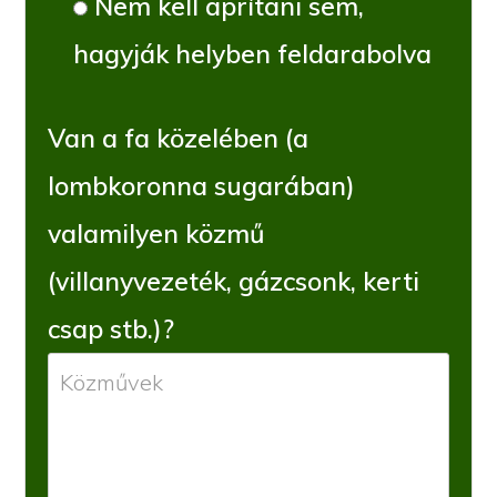
Nem kell aprítani sem,
hagyják helyben feldarabolva
Van a fa közelében (a
lombkoronna sugarában)
valamilyen közmű
(villanyvezeték, gázcsonk, kerti
csap stb.)?