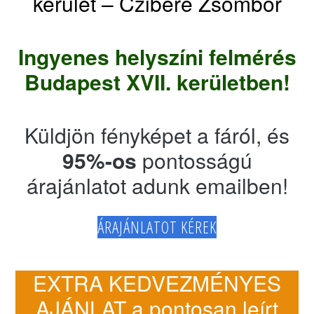
kerület – Czibere Zsombor
Ingyenes helyszíni felmérés
Budapest XVII. kerületben!
Küldjön fényképet a fáról, és
95%-os
pontosságú
árajánlatot adunk emailben!
ÁRAJÁNLATOT KÉREK
EXTRA KEDVEZMÉNYES
AJÁNLAT a pontosan leírt