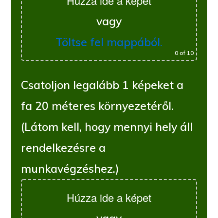
Húzza ide a képet
vagy
Töltse fel mappából.
0
of 10
Csatoljon legalább 1 képeket a
fa 20 méteres környezetéről.
(Látom kell, hogy mennyi hely áll
rendelkezésre a
munkavégzéshez.)
Húzza ide a képet