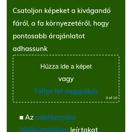
Csatoljon képeket a kivágandó
fáról, a fa környezetéről, hogy
pontosabb árajánlatot
adhassunk
Húzza ide a képet
vagy
Töltse fel mappából.
0
of 10
Az
adatkezelési
tájékoztatóban
leírtakat