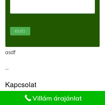
asdf
Kapcsolat
Impresszum
Villám árajánlat