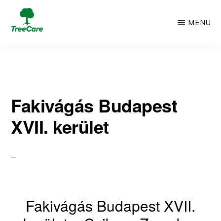
Skip
MENU
to
TREECARE
Csak
main
egy
content
újabb
Fakivágás Budapest
WordPress
XVII. kerület
oldal
Fakivágás Budapest XVII.