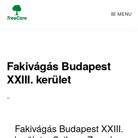
Skip
MENU
to
TREECARE
Csak
main
egy
content
újabb
Fakivágás Budapest
WordPress
XXIII. kerület
oldal
Fakivágás Budapest XXIII.