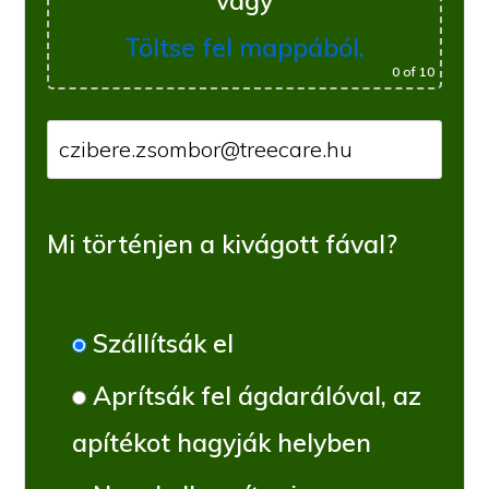
vagy
Töltse fel mappából.
0
of 10
Mi történjen a kivágott fával?
Szállítsák el
Aprítsák fel ágdarálóval, az
apítékot hagyják helyben