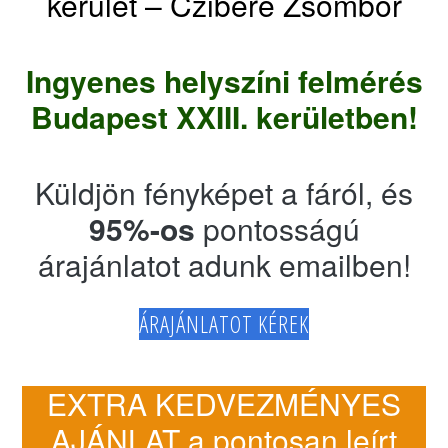
kerület – Czibere Zsombor
Ingyenes helyszíni felmérés
Budapest XXIII. kerületben!
Küldjön fényképet a fáról, és
95%-os
pontosságú
árajánlatot adunk emailben!
ÁRAJÁNLATOT KÉREK
EXTRA KEDVEZMÉNYES
AJÁNLAT a pontosan leírt