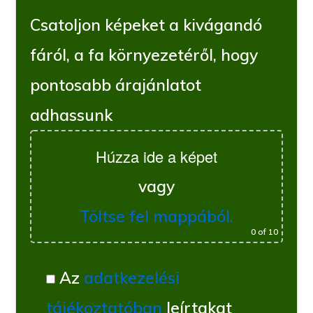
Csatoljon képeket a kivágandó
fáról, a fa környezetéről, hogy
pontosabb árajánlatot
adhassunk
Húzza ide a képet
vagy
Töltse fel mappából.
0
of 10
Az
adatkezelési
tájékoztatóban
leírtakat