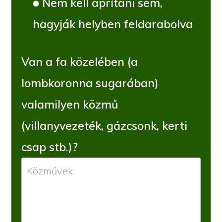
Nem kell aprítani sem,
hagyják helyben feldarabolva
Van a fa közelében (a
lombkoronna sugarában)
valamilyen közmű
(villanyvezeték, gázcsonk, kerti
csap stb.)?