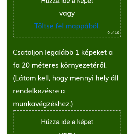
Húzza ide a képet
vagy
Töltse fel mappából.
0
of 10
Csatoljon legalább 1 képeket a
fa 20 méteres környezetéről.
(Látom kell, hogy mennyi hely áll
rendelkezésre a
munkavégzéshez.)
Húzza ide a képet