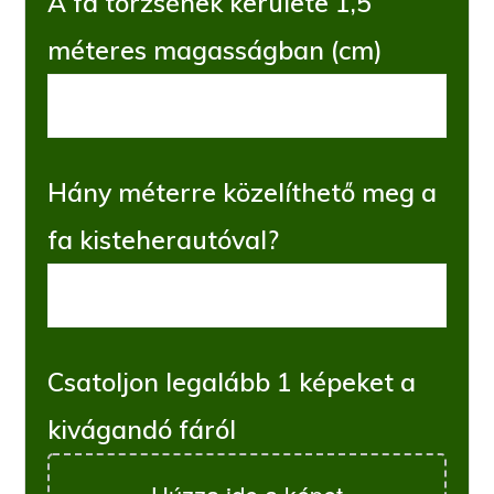
A fa törzsének kerülete 1,5
méteres magasságban (cm)
Hány méterre közelíthető meg a
fa kisteherautóval?
Csatoljon legalább 1 képeket a
kivágandó fáról