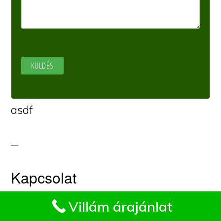
asdf
Kapcsolat
Impresszum
Villám árajánlat