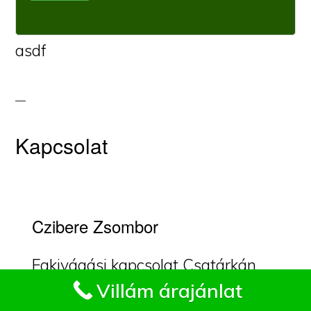
asdf
Kapcsolat
Czibere Zsombor
Fakivágási kapcsolat Csatárkán.
Impresszum
Villám árajánlat