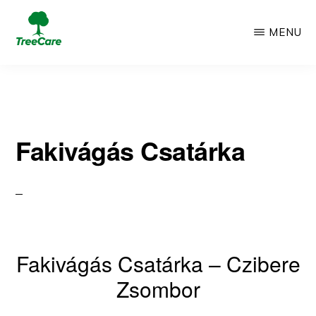
Skip
MENU
to
TREECARE
Csak
main
egy
content
újabb
Fakivágás Csatárka
WordPress
oldal
Fakivágás Csatárka – Czibere
Zsombor