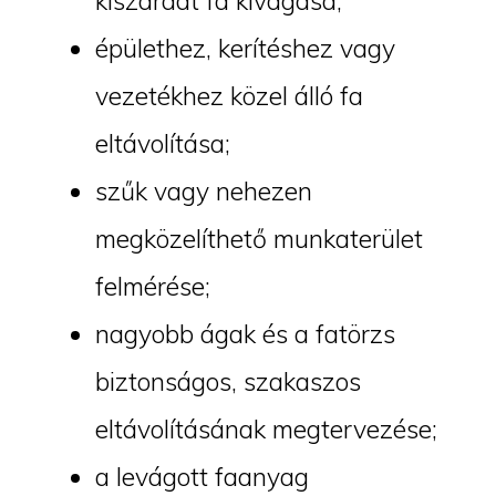
kiszáradt fa kivágása;
épülethez, kerítéshez vagy
vezetékhez közel álló fa
eltávolítása;
szűk vagy nehezen
megközelíthető munkaterület
felmérése;
nagyobb ágak és a fatörzs
biztonságos, szakaszos
eltávolításának megtervezése;
a levágott faanyag