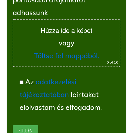
adhassunk
Húzza ide a képet
vagy
Töltse fel mappából.
0
of 10
Az
adatkezelési
tájékoztatóban
leírtakat
elolvastam és elfogadom.