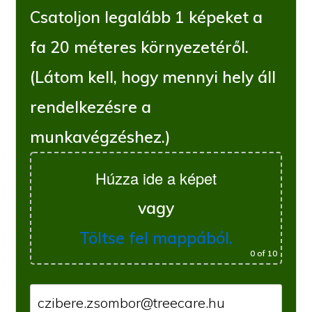
Csatoljon legalább 1 képeket a
fa 20 méteres környezetéről.
(Látom kell, hogy mennyi hely áll
rendelkezésre a
munkavégzéshez.)
Húzza ide a képet
vagy
Töltse fel mappából.
0
of 10