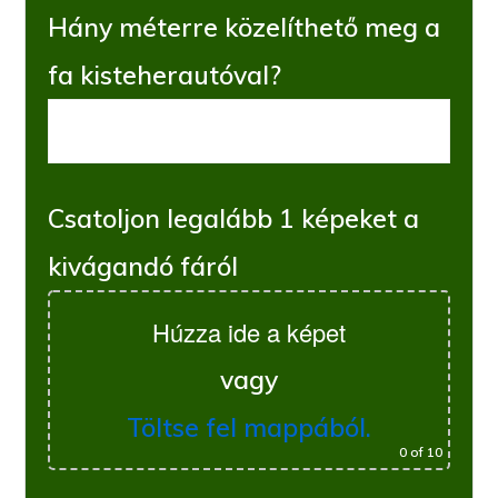
Hány méterre közelíthető meg a
fa kisteherautóval?
Csatoljon legalább 1 képeket a
kivágandó fáról
Húzza ide a képet
vagy
Töltse fel mappából.
0
of 10