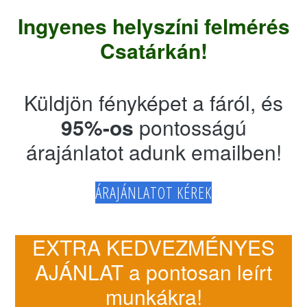
Ingyenes helyszíni felmérés
Csatárkán!
Küldjön fényképet a fáról, és
95%-os
pontosságú
árajánlatot adunk emailben!
ÁRAJÁNLATOT KÉREK
EXTRA KEDVEZMÉNYES
AJÁNLAT a pontosan leírt
munkákra!