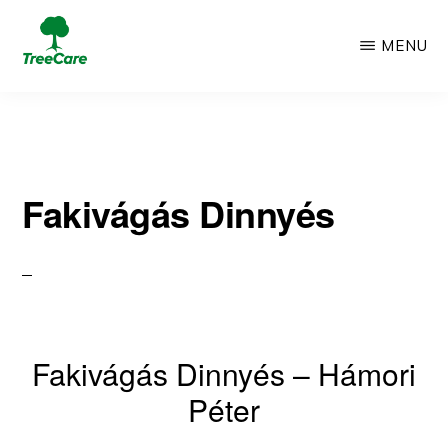
Skip
MENU
to
TREECARE
Csak
main
egy
content
újabb
Fakivágás Dinnyés
WordPress
oldal
Fakivágás Dinnyés – Hámori
Péter