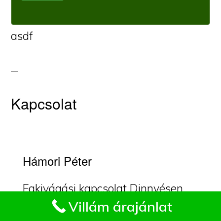
asdf
Kapcsolat
Hámori Péter
Fakivágási kapcsolat Dinnyésen.
Impresszum
Villám árajánlat