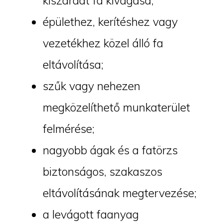
kiszáradt fa kivágása;
épülethez, kerítéshez vagy
vezetékhez közel álló fa
eltávolítása;
szűk vagy nehezen
megközelíthető munkaterület
felmérése;
nagyobb ágak és a fatörzs
biztonságos, szakaszos
eltávolításának megtervezése;
a levágott faanyag