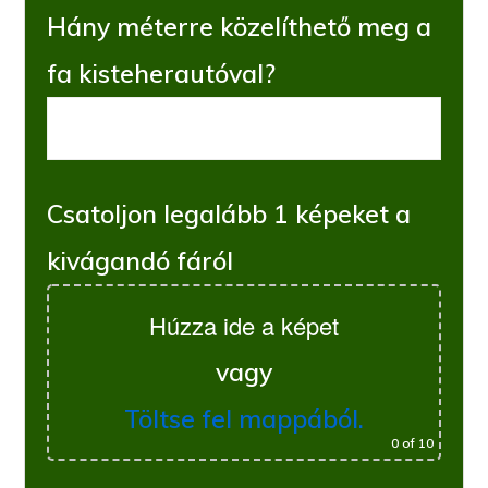
Hány méterre közelíthető meg a
fa kisteherautóval?
Csatoljon legalább 1 képeket a
kivágandó fáról
Húzza ide a képet
vagy
Töltse fel mappából.
0
of 10