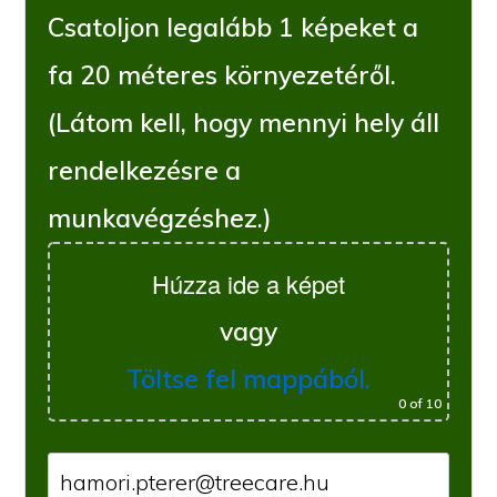
Csatoljon legalább 1 képeket a
fa 20 méteres környezetéről.
(Látom kell, hogy mennyi hely áll
rendelkezésre a
munkavégzéshez.)
Húzza ide a képet
vagy
Töltse fel mappából.
0
of 10