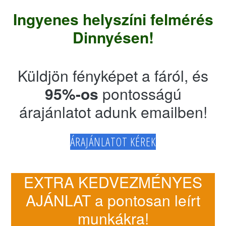
Ingyenes helyszíni felmérés
Dinnyésen!
Küldjön fényképet a fáról, és
95%-os
pontosságú
árajánlatot adunk emailben!
ÁRAJÁNLATOT KÉREK
EXTRA KEDVEZMÉNYES
AJÁNLAT a pontosan leírt
munkákra!