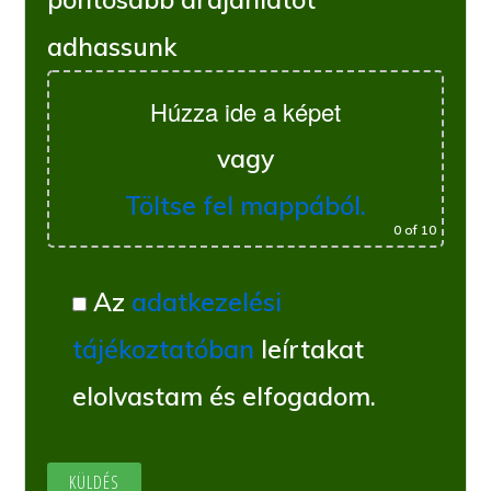
adhassunk
Húzza ide a képet
vagy
Töltse fel mappából.
0
of 10
Az
adatkezelési
tájékoztatóban
leírtakat
elolvastam és elfogadom.