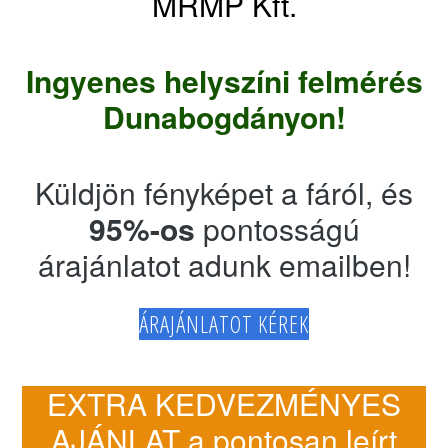
MRMP Kft.
Ingyenes helyszíni felmérés
Dunabogdányon!
Küldjön fényképet a fáról, és
95%-os
pontosságú
árajánlatot adunk emailben!
ÁRAJÁNLATOT KÉREK
EXTRA KEDVEZMÉNYES
AJÁNLAT a pontosan leírt