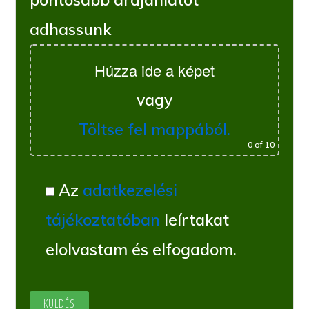
adhassunk
Húzza ide a képet
vagy
Töltse fel mappából.
0
of 10
Az
adatkezelési
tájékoztatóban
leírtakat
elolvastam és elfogadom.