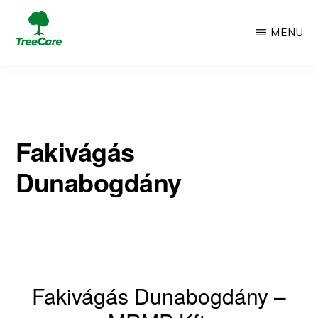
Skip
MENU
to
TREECARE
Csak
main
egy
content
újabb
Fakivágás
WordPress
Dunabogdány
oldal
Fakivágás Dunabogdány –