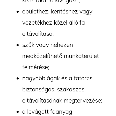
kiszáradt fa kivágása;
épülethez, kerítéshez vagy
vezetékhez közel álló fa
eltávolítása;
szűk vagy nehezen
megközelíthető munkaterület
felmérése;
nagyobb ágak és a fatörzs
biztonságos, szakaszos
eltávolításának megtervezése;
a levágott faanyag