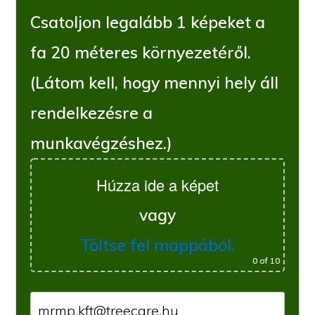
Csatoljon legalább 1 képeket a
fa 20 méteres környezetéről.
(Látom kell, hogy mennyi hely áll
rendelkezésre a
munkavégzéshez.)
Húzza ide a képet
vagy
Töltse fel mappából.
0
of 10