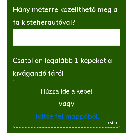
Hány méterre közelíthető meg a
fa kisteherautóval?
Csatoljon legalább 1 képeket a
kivágandó fáról
Húzza ide a képet
vagy
Töltse fel mappából.
0
of 10