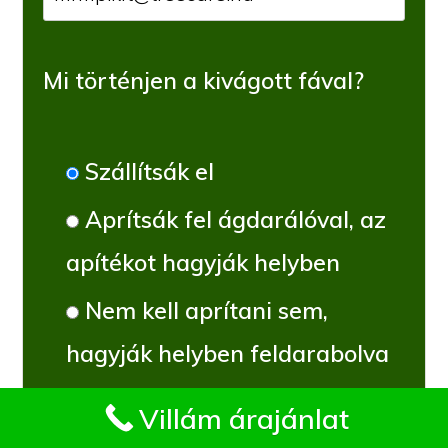
Mi történjen a kivágott fával?
Szállítsák el
Aprítsák fel ágdarálóval, az
apítékot hagyják helyben
Nem kell aprítani sem,
hagyják helyben feldarabolva
Impresszum
Villám árajánlat
Van a fa közelében (a