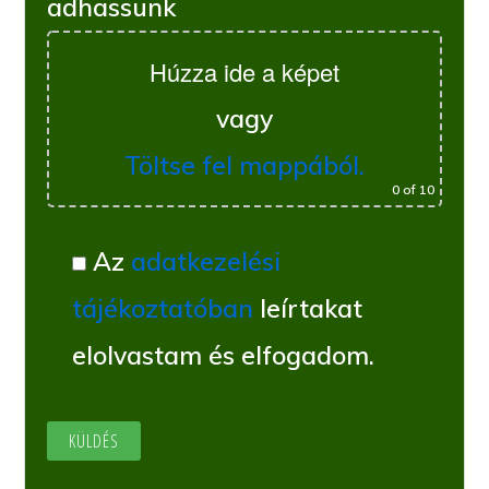
adhassunk
Húzza ide a képet
vagy
Töltse fel mappából.
0
of 10
Az
adatkezelési
tájékoztatóban
leírtakat
elolvastam és elfogadom.