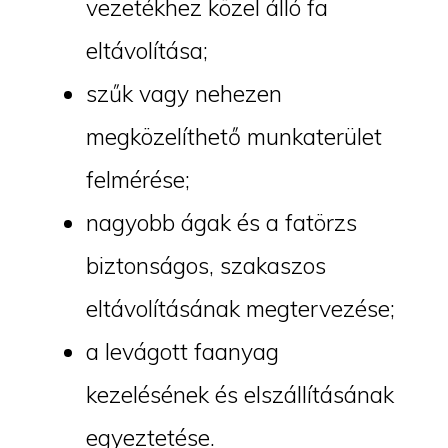
vezetékhez közel álló fa
eltávolítása;
szűk vagy nehezen
megközelíthető munkaterület
felmérése;
nagyobb ágak és a fatörzs
biztonságos, szakaszos
eltávolításának megtervezése;
a levágott faanyag
kezelésének és elszállításának
egyeztetése.