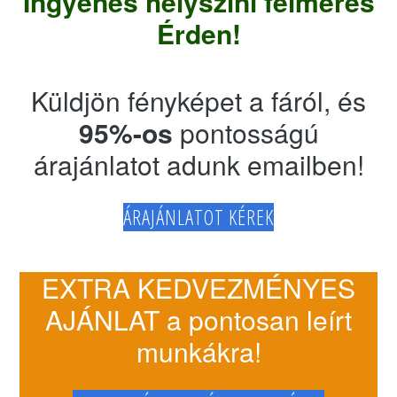
Ingyenes helyszíni felmérés
Érden!
Küldjön fényképet a fáról, és
95%-os
pontosságú
árajánlatot adunk emailben!
ÁRAJÁNLATOT KÉREK
EXTRA KEDVEZMÉNYES
AJÁNLAT a pontosan leírt
munkákra!