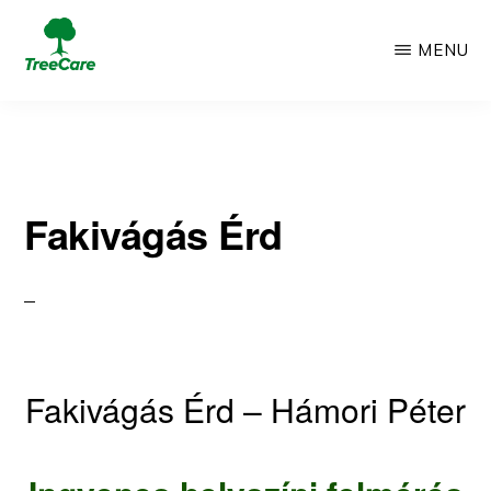
Skip
MENU
to
TREECARE
Csak
main
egy
content
újabb
Fakivágás Érd
WordPress
oldal
Fakivágás Érd – Hámori Péter