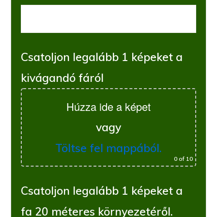
Csatoljon legalább 1 képeket a
kivágandó fáról
Húzza ide a képet
vagy
Töltse fel mappából.
0
of 10
Csatoljon legalább 1 képeket a
fa 20 méteres környezetéről.