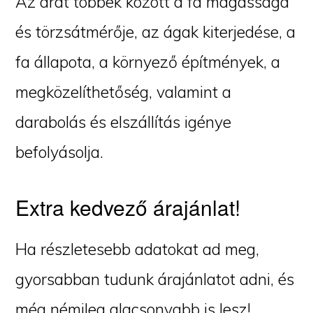
Az árat többek között a fa magassága
és törzsátmérője, az ágak kiterjedése, a
fa állapota, a környező építmények, a
megközelíthetőség, valamint a
darabolás és elszállítás igénye
befolyásolja.
Extra kedvező árajánlat!
Ha részletesebb adatokat ad meg,
gyorsabban tudunk árajánlatot adni, és
még némileg alacsonyabb is lesz!