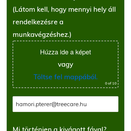
(Látom kell, hogy mennyi hely áll
rendelkezésre a
munkavégzéshez.)
Húzza ide a képet
vagy
Töltse fel mappából.
0
of 10
Mi történjen a kivágott fával?