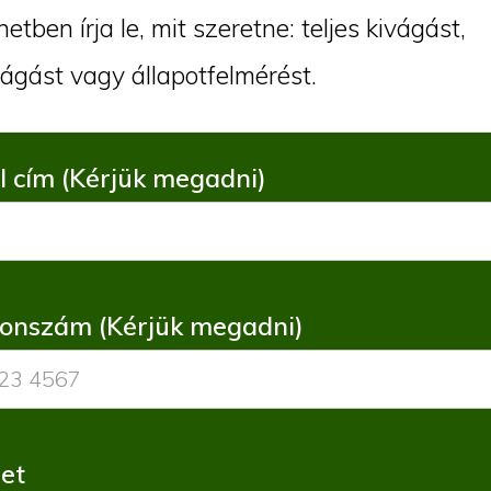
etben írja le, mit szeretne: teljes kivágást,
ágást vagy állapotfelmérést.
l cím (Kérjük megadni)
fonszám (Kérjük megadni)
et