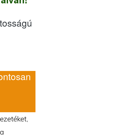
tosságú
ntosan
vezetéket,
 a