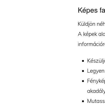
Képes fa
Küldjön néh
A képek ala
információr
Készülj
Legyen 
Fénykép
akadály
Mutassa