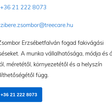
+36 21 222 8073
czibere.zsombor@treecare.hu
Zsombor Erzsébetfalván fogad fakivágási
éseket. A munka vállalhatósága, módja és á
ól, méretétől, környezetétől és a helyszín
íthetőségétől függ.
+36 21 222 8073