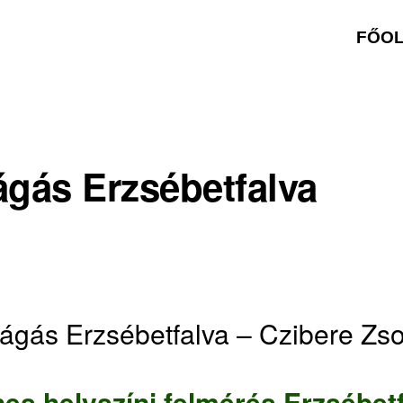
FŐO
ágás Erzsébetfalva
vágás Erzsébetfalva – Czibere Zs
es helyszíni felmérés Erzsébet