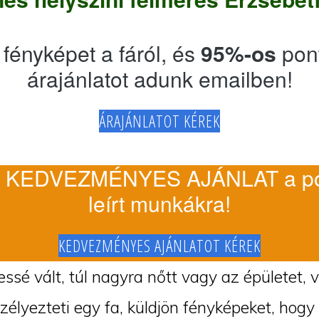
 fényképet a fáról, és
95%-os
pon
árajánlatot adunk emailben!
ÁRAJÁNLATOT KÉREK
 KEDVEZMÉNYES AJÁNLAT a po
leírt munkákra!
KEDVEZMÉNYES AJÁNLATOT KÉREK
ssé vált, túl nagyra nőtt vagy az épületet, 
szélyezteti egy fa, küldjön fényképeket, hogy