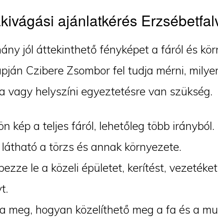
kivágási ajánlatkérés Erzsébetfal
ány jól áttekinthető fényképet a fáról és kör
pján Czibere Zsombor fel tudja mérni, milye
a vagy helyszíni egyeztetésre van szükség.
ön kép a teljes fáról, lehetőleg több irányból.
látható a törzs és annak környezete.
ezze le a közeli épületet, kerítést, vezeték
t.
 meg, hogyan közelíthető meg a fa és a mu