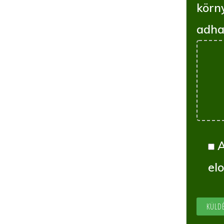
körn
adha
el