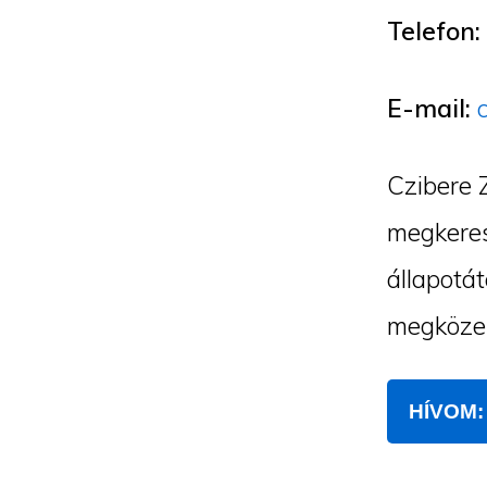
Telefon:
E-mail:
Czibere 
megkeres
állapotát
megközel
HÍVOM: 