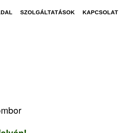
LDAL
SZOLGÁLTATÁSOK
KAPCSOLAT
ombor
falván!