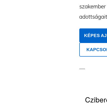
szakember m
adottságait
KÉPES A
KAPCSO
Cziber