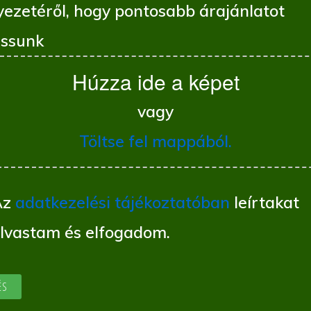
yezetéről, hogy pontosabb árajánlatot
ssunk
Húzza ide a képet
vagy
Töltse fel mappából.
Az
adatkezelési tájékoztatóban
leírtakat
olvastam és elfogadom.