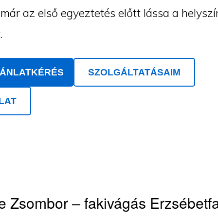
ár az első egyeztetés előtt lássa a helyszí
.
JÁNLATKÉRÉS
SZOLGÁLTATÁSAIM
LAT
e Zsombor – fakivágás Erzsébetf