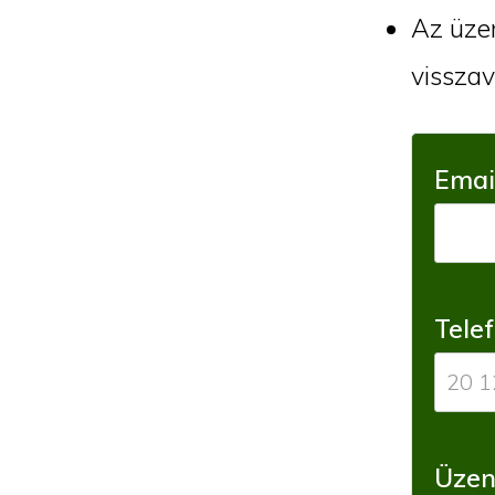
Az üzen
visszav
Emai
Tele
Üzen