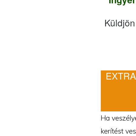
Küldjön
EXTRA
Ha veszélye
kerítést ve