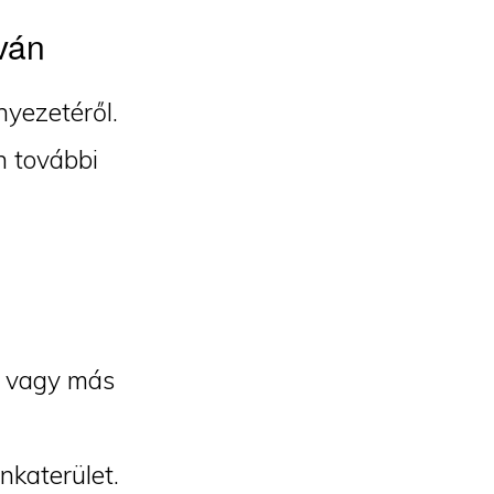
ván
nyezetéről.
n további
et vagy más
nkaterület.