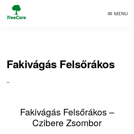
Skip
MENU
to
TREECARE
Csak
main
egy
content
újabb
Fakivágás Felsőrákos
WordPress
oldal
Fakivágás Felsőrákos –
Czibere Zsombor