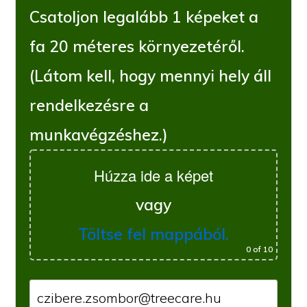
Csatoljon legalább 1 képeket a
fa 20 méteres környezetéről.
(Látom kell, hogy mennyi hely áll
rendelkezésre a
munkavégzéshez.)
Húzza ide a képet
vagy
Töltse fel mappából.
0
of 10