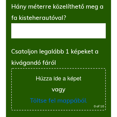
Hány méterre közelíthető meg a
fa kisteherautóval?
Csatoljon legalább 1 képeket a
kivágandó fáról
Húzza ide a képet
vagy
Töltse fel mappából.
0
of 10