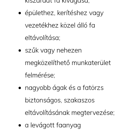
kiszáradt fa kivágása;
épülethez, kerítéshez vagy
vezetékhez közel álló fa
eltávolítása;
szűk vagy nehezen
megközelíthető munkaterület
felmérése;
nagyobb ágak és a fatörzs
biztonságos, szakaszos
eltávolításának megtervezése;
a levágott faanyag