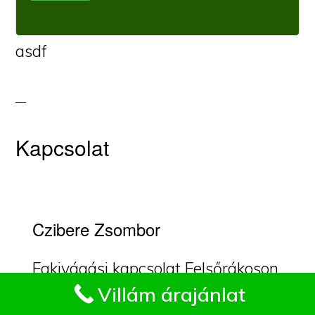
asdf
Kapcsolat
Czibere Zsombor
Fakivágási kapcsolat Felsőrákoson.
Impresszum
Villám árajánlat