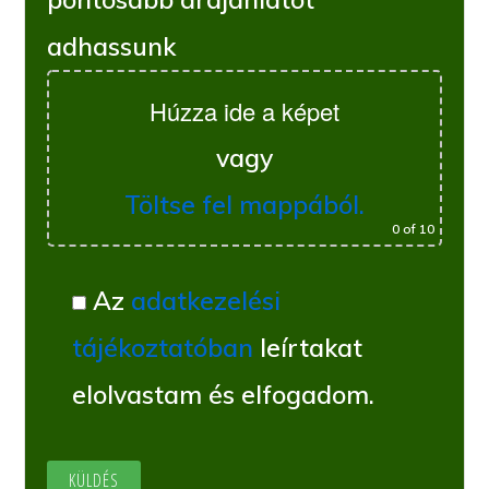
adhassunk
Húzza ide a képet
vagy
Töltse fel mappából.
0
of 10
Az
adatkezelési
tájékoztatóban
leírtakat
elolvastam és elfogadom.