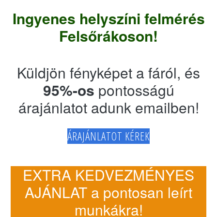
Ingyenes helyszíni felmérés
Felsőrákoson!
Küldjön fényképet a fáról, és
95%-os
pontosságú
árajánlatot adunk emailben!
ÁRAJÁNLATOT KÉREK
EXTRA KEDVEZMÉNYES
AJÁNLAT a pontosan leírt
munkákra!