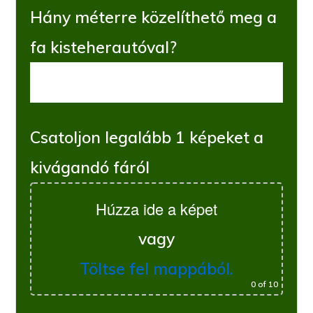
Hány méterre közelíthető meg a
fa kisteherautóval?
Csatoljon legalább 1 képeket a
kivágandó fáról
Húzza ide a képet
vagy
Töltse fel mappából.
0
of 10