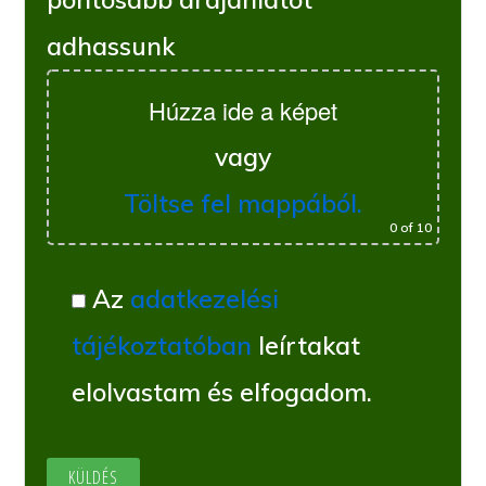
adhassunk
Húzza ide a képet
vagy
Töltse fel mappából.
0
of 10
Az
adatkezelési
tájékoztatóban
leírtakat
elolvastam és elfogadom.