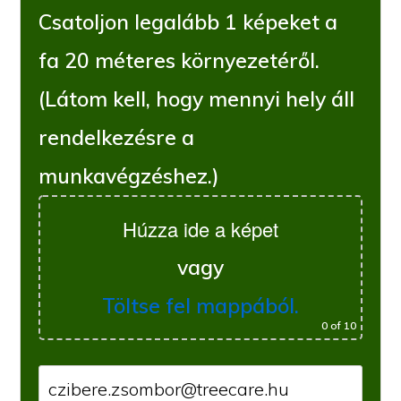
Csatoljon legalább 1 képeket a
fa 20 méteres környezetéről.
(Látom kell, hogy mennyi hely áll
rendelkezésre a
munkavégzéshez.)
Húzza ide a képet
vagy
Töltse fel mappából.
0
of 10