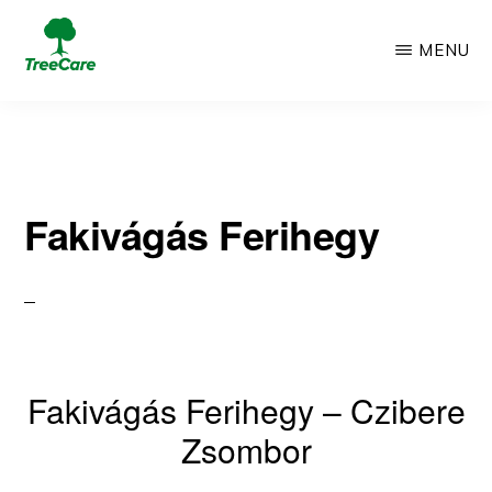
Skip
MENU
to
TREECARE
Csak
main
egy
content
újabb
Fakivágás Ferihegy
WordPress
oldal
Fakivágás Ferihegy – Czibere
Zsombor