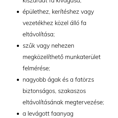
kiszáradt fa kivágása;
épülethez, kerítéshez vagy
vezetékhez közel álló fa
eltávolítása;
szűk vagy nehezen
megközelíthető munkaterület
felmérése;
nagyobb ágak és a fatörzs
biztonságos, szakaszos
eltávolításának megtervezése;
a levágott faanyag