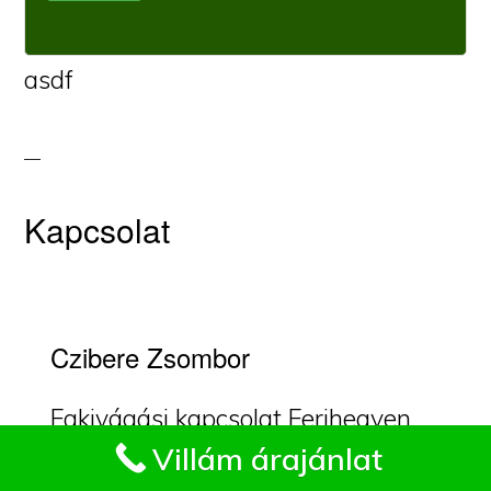
asdf
Kapcsolat
Czibere Zsombor
Fakivágási kapcsolat Ferihegyen.
Impresszum
Villám árajánlat