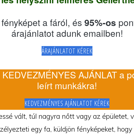
 fényképet a fáról, és
95%-os
pon
árajánlatot adunk emailben!
ÁRAJÁNLATOT KÉREK
 KEDVEZMÉNYES AJÁNLAT a po
leírt munkákra!
KEDVEZMÉNYES AJÁNLATOT KÉREK
ssé vált, túl nagyra nőtt vagy az épületet, 
szélyezteti egy fa, küldjön fényképeket, hogy