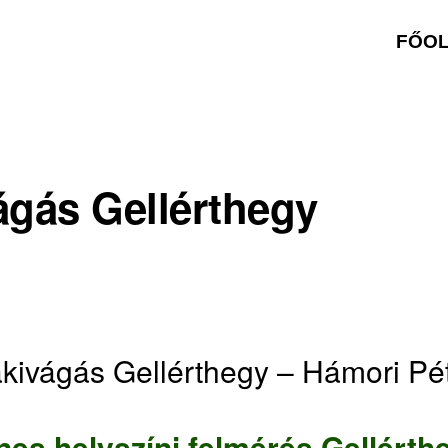
FŐO
ágás Gellérthegy
kivágás Gellérthegy – Hámori Pé
nes helyszíni felmérés Gellérth