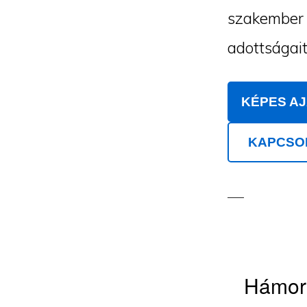
szakember m
adottságait
KÉPES A
KAPCSO
Hámori