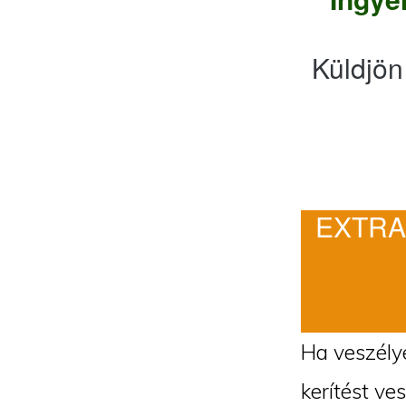
Küldjön
EXTRA
Ha veszélye
kerítést ve