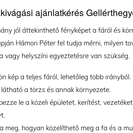
kivágási ajánlatkérés Gellértheg
ány jól áttekinthető fényképet a fáról és kör
pján Hámori Péter fel tudja mérni, milyen to
a vagy helyszíni egyeztetésre van szükség.
ön kép a teljes fáról, lehetőleg több irányból.
látható a törzs és annak környezete.
ezze le a közeli épületet, kerítést, vezeték
t.
 meg, hogyan közelíthető meg a fa és a mu