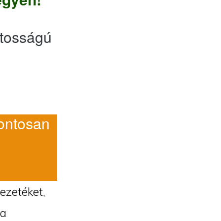
tosságú
ntosan
vezetéket,
 a