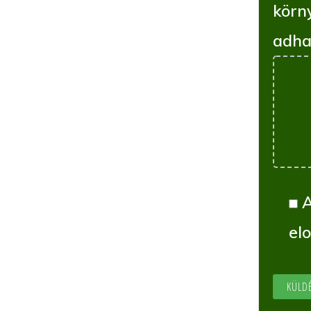
körn
adha
el