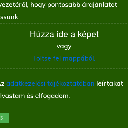
yezetéről, hogy pontosabb árajánlatot
ssunk
Húzza ide a képet
vagy
Töltse fel mappából.
Az
adatkezelési tájékoztatóban
leírtakat
olvastam és elfogadom.