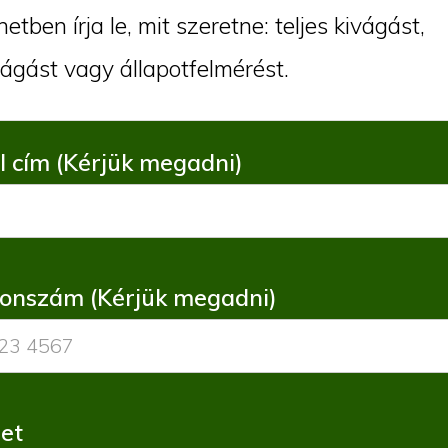
etben írja le, mit szeretne: teljes kivágást,
ágást vagy állapotfelmérést.
l cím (Kérjük megadni)
fonszám (Kérjük megadni)
et