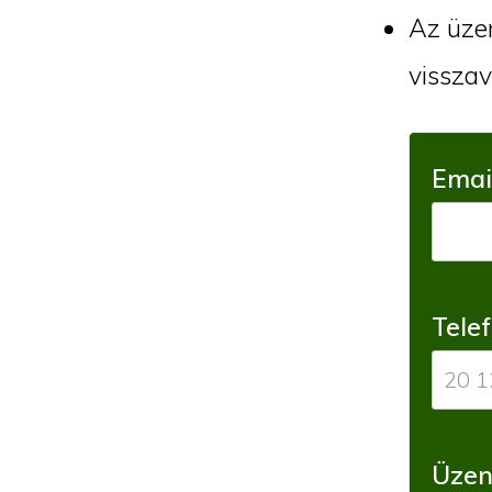
Az üzen
visszav
Emai
Tele
Üzen