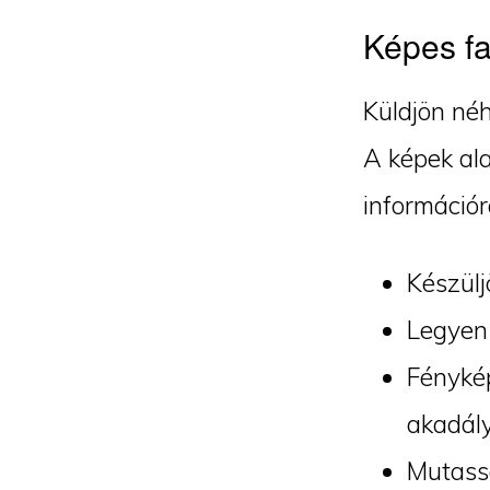
Képes fa
Küldjön néh
A képek ala
információr
Készülj
Legyen 
Fénykép
akadály
Mutassa