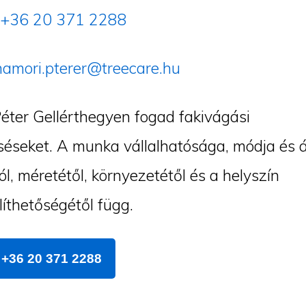
+36 20 371 2288
hamori.pterer@treecare.hu
éter Gellérthegyen fogad fakivágási
éseket. A munka vállalhatósága, módja és á
ól, méretétől, környezetétől és a helyszín
íthetőségétől függ.
+36 20 371 2288