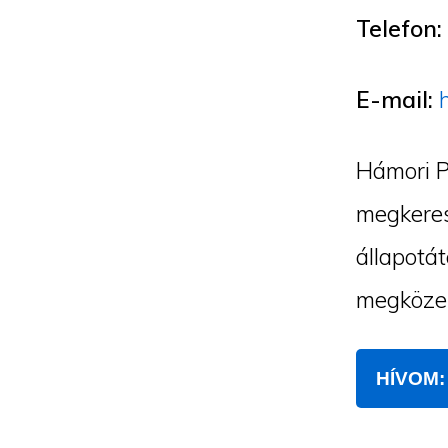
Telefon:
E-mail:
Hámori P
megkeres
állapotát
megközel
HÍVOM: 