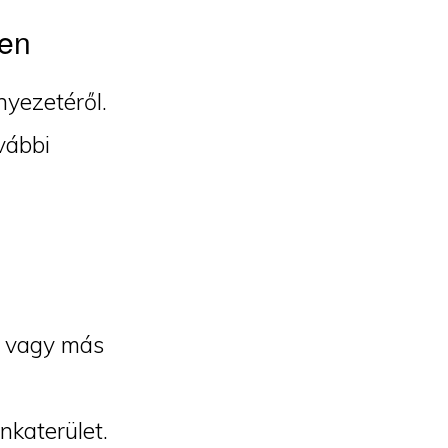
yen
nyezetéről.
vábbi
et vagy más
nkaterület.