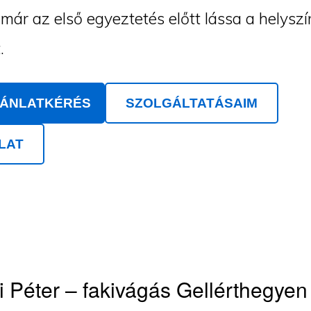
ár az első egyeztetés előtt lássa a helyszí
.
JÁNLATKÉRÉS
SZOLGÁLTATÁSAIM
LAT
 Péter – fakivágás Gellérthegyen