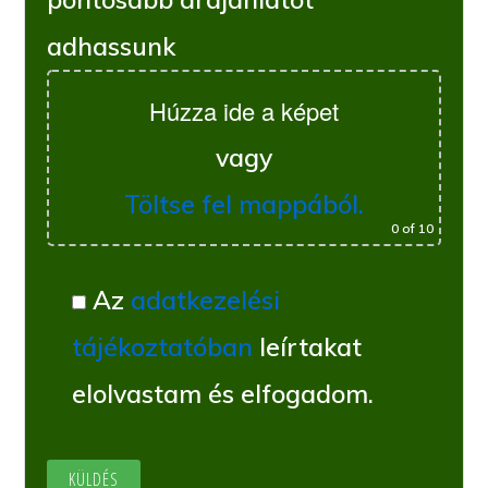
adhassunk
Húzza ide a képet
vagy
Töltse fel mappából.
0
of 10
Az
adatkezelési
tájékoztatóban
leírtakat
elolvastam és elfogadom.