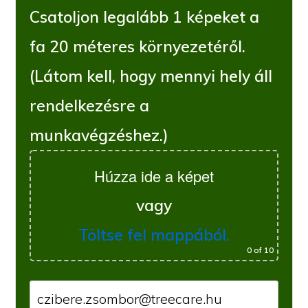
Csatoljon legalább 1 képeket a
fa 20 méteres környezetéről.
(Látom kell, hogy mennyi hely áll
rendelkezésre a
munkavégzéshez.)
Húzza ide a képet
vagy
Töltse fel mappából.
0
of 10