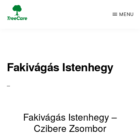
Skip
MENU
to
TREECARE
Csak
main
egy
content
újabb
Fakivágás Istenhegy
WordPress
oldal
Fakivágás Istenhegy –
Czibere Zsombor