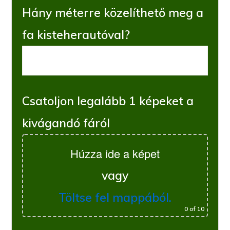
Hány méterre közelíthető meg a
fa kisteherautóval?
Csatoljon legalább 1 képeket a
kivágandó fáról
Húzza ide a képet
vagy
Töltse fel mappából.
0
of 10