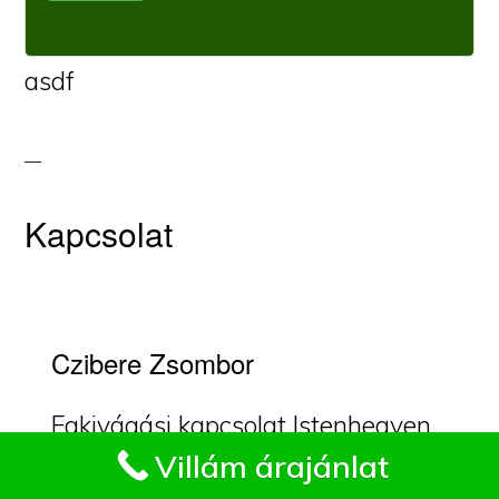
asdf
Kapcsolat
Czibere Zsombor
Fakivágási kapcsolat Istenhegyen.
Impresszum
Villám árajánlat