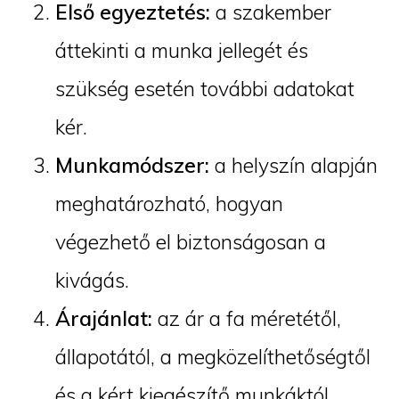
Első egyeztetés:
a szakember
áttekinti a munka jellegét és
szükség esetén további adatokat
kér.
Munkamódszer:
a helyszín alapján
meghatározható, hogyan
végezhető el biztonságosan a
kivágás.
Árajánlat:
az ár a fa méretétől,
állapotától, a megközelíthetőségtől
és a kért kiegészítő munkáktól