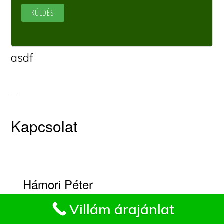
asdf
Kapcsolat
Hámori Péter
Impresszum
Villám árajánlat
Fakivágási kapcsolat