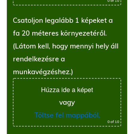
0
of 10
Csatoljon legalább 1 képeket a
fa 20 méteres környezetéről.
(Látom kell, hogy mennyi hely áll
rendelkezésre a
munkavégzéshez.)
Húzza ide a képet
vagy
Töltse fel mappából.
0
of 10