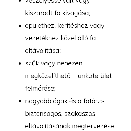
veszélyessé vált vagy
kiszáradt fa kivágása;
épülethez, kerítéshez vagy
vezetékhez közel álló fa
eltávolítása;
szűk vagy nehezen
megközelíthető munkaterület
felmérése;
nagyobb ágak és a fatörzs
biztonságos, szakaszos
eltávolításának megtervezése;