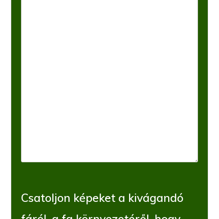
Csatoljon képeket a kivágandó
fáról, a fa környezetéről, hogy