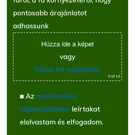
pontosabb árajánlatot
adhassunk
Húzza ide a képet
vagy
Töltse fel mappából.
0
of 10
Az
adatkezelési
tájékoztatóban
leírtakat
elolvastam és elfogadom.