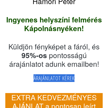
Hámori Péter
Ingyenes helyszíni felmérés
Kápolnásnyéken!
Küldjön fényképet a fáról, és
95%-os
pontosságú
árajánlatot adunk emailben!
ÁRAJÁNLATOT KÉREK
EXTRA KEDVEZMÉNYES
AJÁNLAT a pontosan leírt