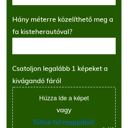
Hány méterre közelíthető meg a
fa kisteherautóval?
Csatoljon legalább 1 képeket a
kivágandó fáról
Húzza ide a képet
vagy
Töltse fel mappából.