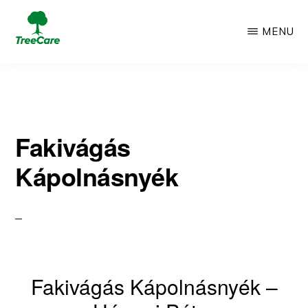
Skip
MENU
to
TREECARE
Csak
main
egy
content
újabb
Fakivágás
WordPress
Kápolnásnyék
oldal
Fakivágás Kápolnásnyék –