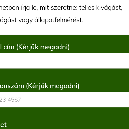
etben írja le, mit szeretne: teljes kivágást,
ágást vagy állapotfelmérést.
l cím (Kérjük megadni)
fonszám (Kérjük megadni)
et