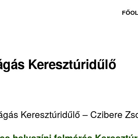
FŐO
ágás Keresztúridűlő
ágás Keresztúridűlő – Czibere Z
es helyszíni felmérés Keresztúr