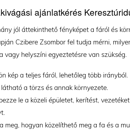
kivágási ajánlatkérés Keresztúrid
ány jól áttekinthető fényképet a fáról és kör
pján Czibere Zsombor fel tudja mérni, milye
a vagy helyszíni egyeztetésre van szükség.
ön kép a teljes fáról, lehetőleg több irányból.
látható a törzs és annak környezete.
ezze le a közeli épületet, kerítést, vezeték
t.
 meg, hogyan közelíthető meg a fa és a mu