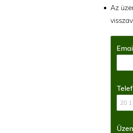
Az üzen
visszav
Emai
Tele
Üzen