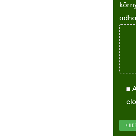
körn
adha
el