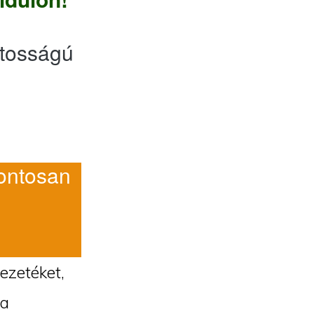
tosságú
ntosan
vezetéket,
 a