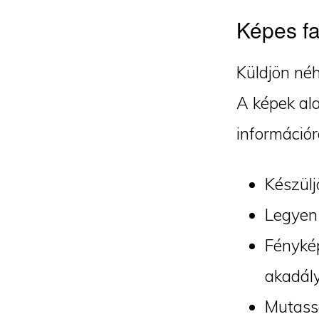
Képes fa
Küldjön néh
A képek ala
információr
Készülj
Legyen 
Fénykép
akadály
Mutassa