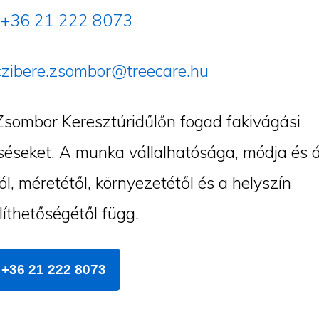
+36 21 222 8073
czibere.zsombor@treecare.hu
Zsombor Keresztúridűlőn fogad fakivágási
éseket. A munka vállalhatósága, módja és á
ól, méretétől, környezetétől és a helyszín
íthetőségétől függ.
+36 21 222 8073