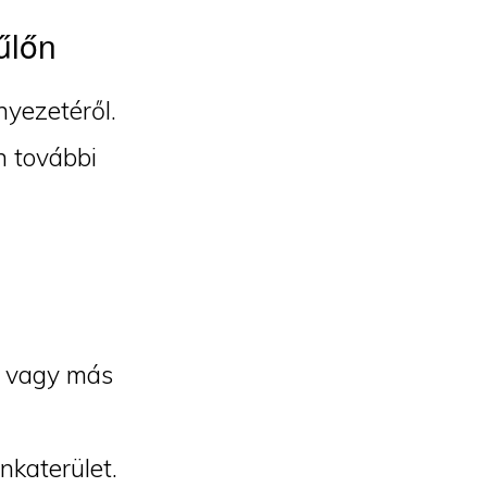
űlőn
nyezetéről.
n további
et vagy más
nkaterület.