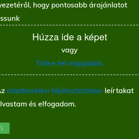
yezetéről, hogy pontosabb árajánlatot
ssunk
Húzza ide a képet
vagy
Töltse fel mappából.
Az
adatkezelési tájékoztatóban
leírtakat
olvastam és elfogadom.