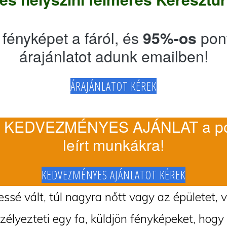
 fényképet a fáról, és
95%-os
pon
árajánlatot adunk emailben!
ÁRAJÁNLATOT KÉREK
 KEDVEZMÉNYES AJÁNLAT a po
leírt munkákra!
KEDVEZMÉNYES AJÁNLATOT KÉREK
ssé vált, túl nagyra nőtt vagy az épületet, 
szélyezteti egy fa, küldjön fényképeket, hogy