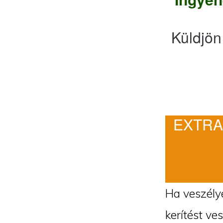
Küldjön
EXTRA
Ha veszélye
kerítést ve