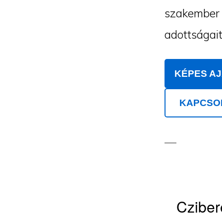
szakember m
adottságait
KÉPES A
KAPCSO
Cziber