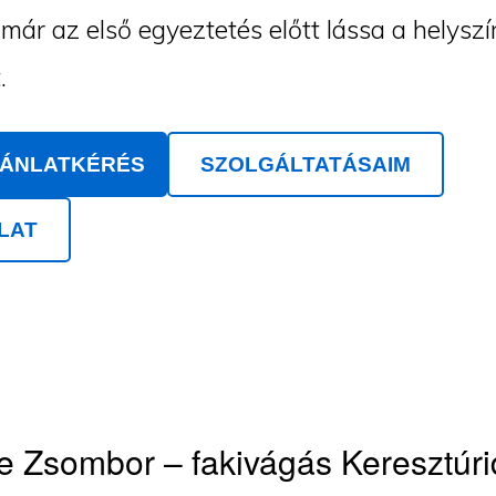
ár az első egyeztetés előtt lássa a helyszí
.
JÁNLATKÉRÉS
SZOLGÁLTATÁSAIM
LAT
e Zsombor – fakivágás Keresztúri