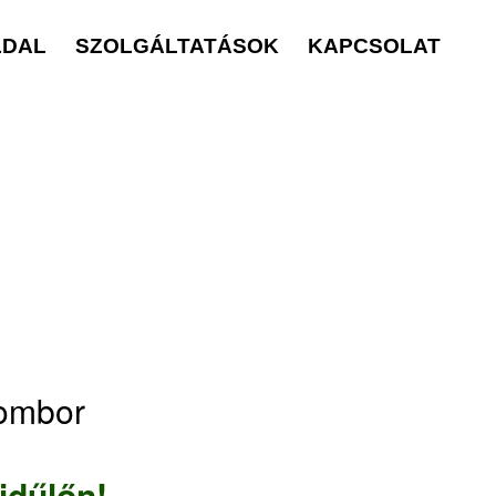
LDAL
SZOLGÁLTATÁSOK
KAPCSOLAT
sombor
idűlőn!