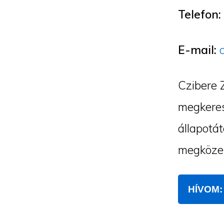
Telefon:
E-mail:
Czibere 
megkeres
állapotát
megközel
HÍVOM: 