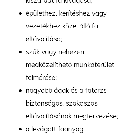
kiszáradt fa kivágása;
épülethez, kerítéshez vagy
vezetékhez közel álló fa
eltávolítása;
szűk vagy nehezen
megközelíthető munkaterület
felmérése;
nagyobb ágak és a fatörzs
biztonságos, szakaszos
eltávolításának megtervezése;
a levágott faanyag