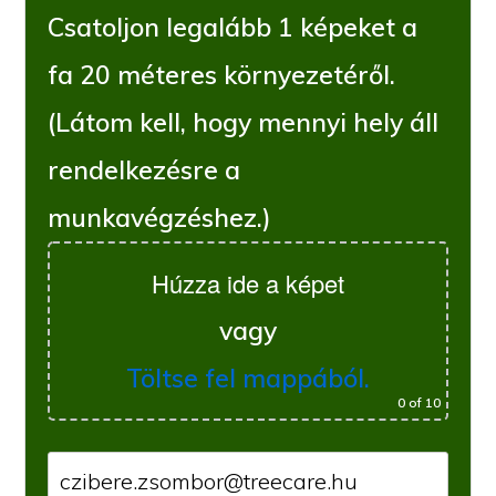
Csatoljon legalább 1 képeket a
fa 20 méteres környezetéről.
(Látom kell, hogy mennyi hely áll
rendelkezésre a
munkavégzéshez.)
Húzza ide a képet
vagy
Töltse fel mappából.
0
of 10