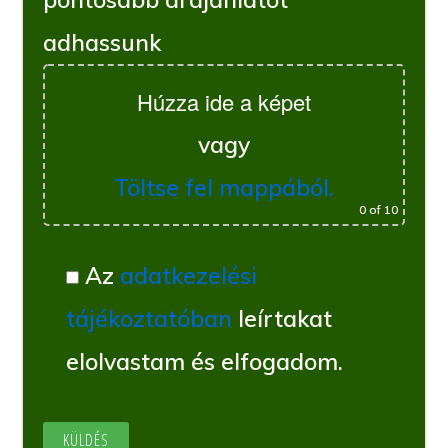
adhassunk
Húzza ide a képet
vagy
Töltse fel mappából.
0
of 10
Az
adatkezelési
tájékoztatóban
leírtakat
elolvastam és elfogadom.