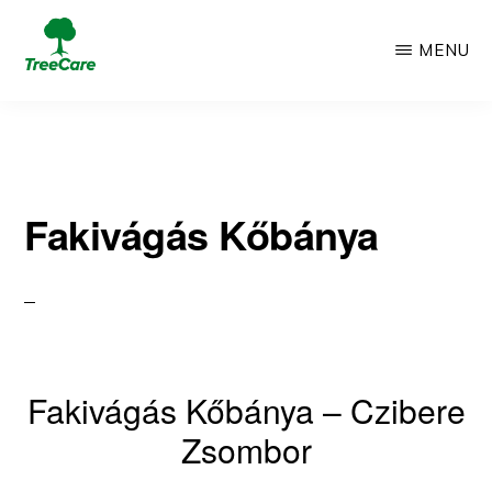
Skip
MENU
to
TREECARE
Csak
main
egy
content
újabb
Fakivágás Kőbánya
WordPress
oldal
Fakivágás Kőbánya – Czibere
Zsombor