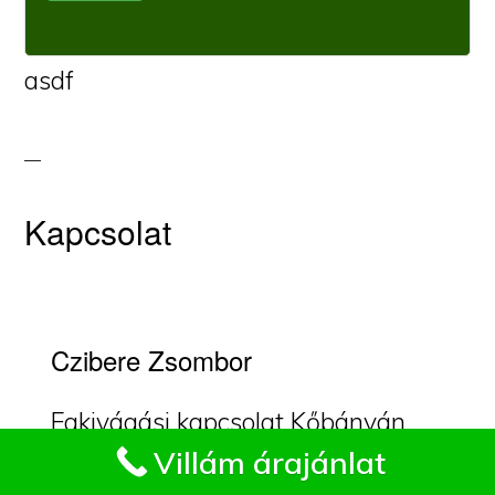
asdf
Kapcsolat
Czibere Zsombor
Fakivágási kapcsolat Kőbányán.
Impresszum
Villám árajánlat