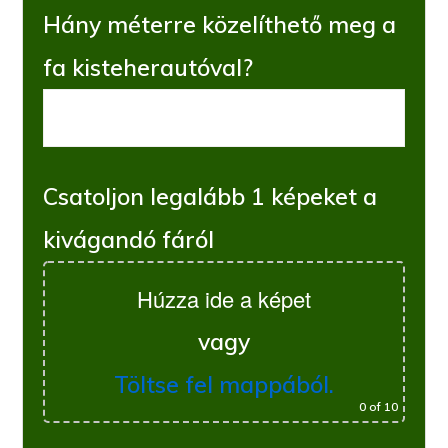
Hány méterre közelíthető meg a
fa kisteherautóval?
Csatoljon legalább 1 képeket a
kivágandó fáról
Húzza ide a képet
vagy
Töltse fel mappából.
0
of 10