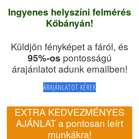
Ingyenes helyszíni felmérés
Kőbányán!
Küldjön fényképet a fáról, és
95%-os
pontosságú
árajánlatot adunk emailben!
ÁRAJÁNLATOT KÉREK
EXTRA KEDVEZMÉNYES
AJÁNLAT a pontosan leírt
munkákra!