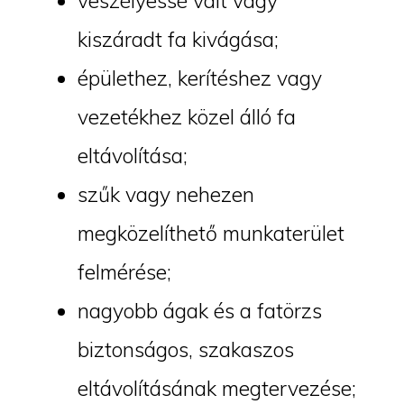
veszélyessé vált vagy
kiszáradt fa kivágása;
épülethez, kerítéshez vagy
vezetékhez közel álló fa
eltávolítása;
szűk vagy nehezen
megközelíthető munkaterület
felmérése;
nagyobb ágak és a fatörzs
biztonságos, szakaszos
eltávolításának megtervezése;