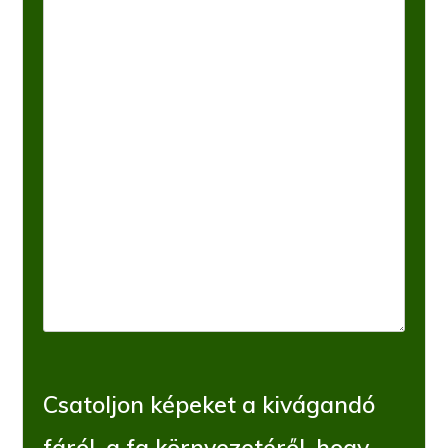
Csatoljon képeket a kivágandó
fáról, a fa környezetéről, hogy