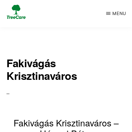
Skip
MENU
to
TREECARE
Csak
main
egy
content
újabb
Fakivágás
WordPress
Krisztinaváros
oldal
Fakivágás Krisztinaváros –