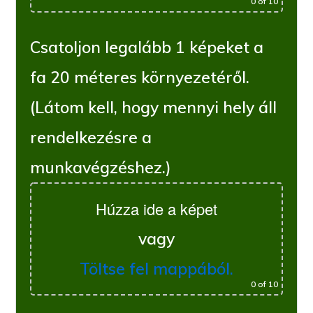
0
of 10
Csatoljon legalább 1 képeket a
fa 20 méteres környezetéről.
(Látom kell, hogy mennyi hely áll
rendelkezésre a
munkavégzéshez.)
Húzza ide a képet
vagy
Töltse fel mappából.
0
of 10