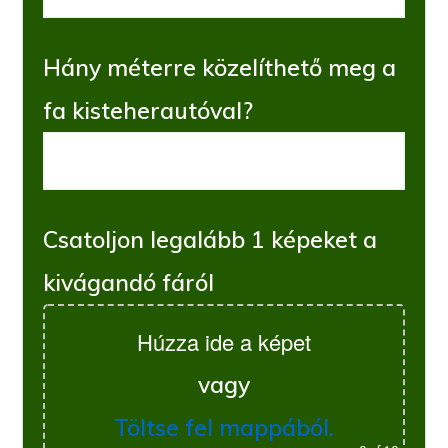
Hány méterre közelíthető meg a
fa kisteherautóval?
Csatoljon legalább 1 képeket a
kivágandó fáról
Húzza ide a képet
vagy
Töltse fel mappából.