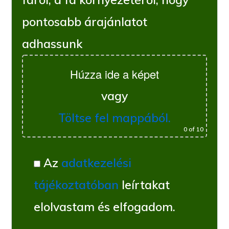
pontosabb árajánlatot
adhassunk
Húzza ide a képet
vagy
Töltse fel mappából.
0
of 10
Az
adatkezelési
tájékoztatóban
leírtakat
elolvastam és elfogadom.