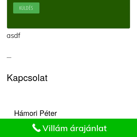
asdf
Kapcsolat
Hámori Péter
Impresszum
Villám árajánlat
Fakivágási kapcsolat