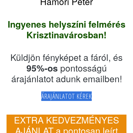
Hámori Péter
Ingyenes helyszíni felmérés
Krisztinavárosban!
Küldjön fényképet a fáról, és
95%-os
pontosságú
árajánlatot adunk emailben!
ÁRAJÁNLATOT KÉREK
EXTRA KEDVEZMÉNYES
AJÁNLAT a pontosan leírt