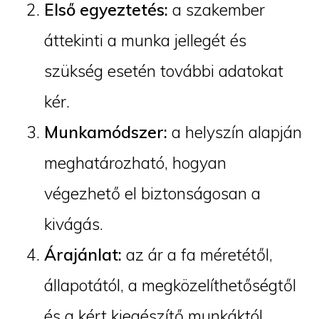
Első egyeztetés:
a szakember
áttekinti a munka jellegét és
szükség esetén további adatokat
kér.
Munkamódszer:
a helyszín alapján
meghatározható, hogyan
végezhető el biztonságosan a
kivágás.
Árajánlat:
az ár a fa méretétől,
állapotától, a megközelíthetőségtől
és a kért kiegészítő munkáktól