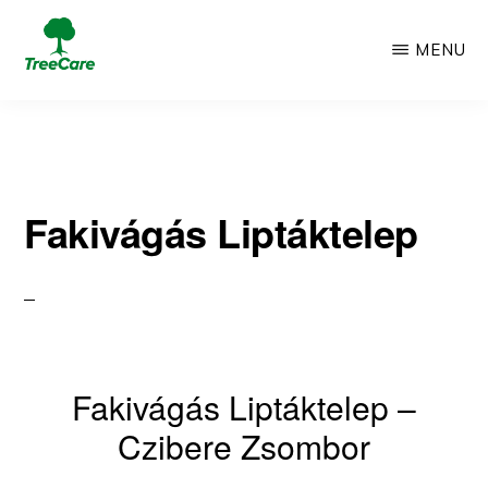
Skip
MENU
to
TREECARE
Csak
main
egy
content
újabb
Fakivágás Liptáktelep
WordPress
oldal
Fakivágás Liptáktelep –
Czibere Zsombor