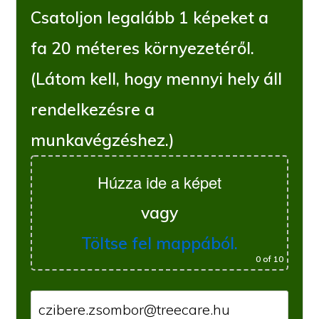
Csatoljon legalább 1 képeket a
fa 20 méteres környezetéről.
(Látom kell, hogy mennyi hely áll
rendelkezésre a
munkavégzéshez.)
Húzza ide a képet
vagy
Töltse fel mappából.
0
of 10