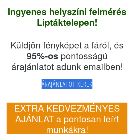
Ingyenes helyszíni felmérés
Liptáktelepen!
Küldjön fényképet a fáról, és
95%-os
pontosságú
árajánlatot adunk emailben!
ÁRAJÁNLATOT KÉREK
EXTRA KEDVEZMÉNYES
AJÁNLAT a pontosan leírt
munkákra!