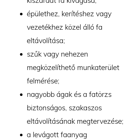
kiszáradt fa kivágása;
épülethez, kerítéshez vagy
vezetékhez közel álló fa
eltávolítása;
szűk vagy nehezen
megközelíthető munkaterület
felmérése;
nagyobb ágak és a fatörzs
biztonságos, szakaszos
eltávolításának megtervezése;
a levágott faanyag