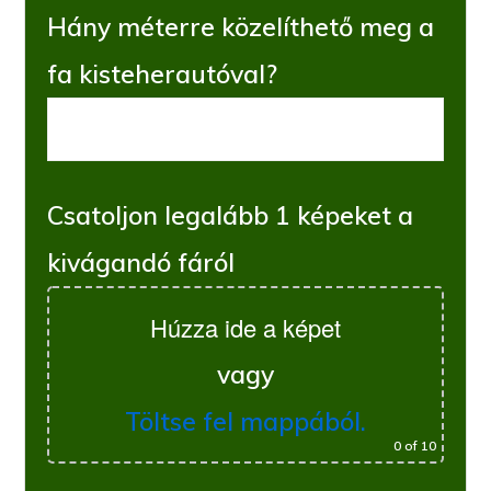
Hány méterre közelíthető meg a
fa kisteherautóval?
Csatoljon legalább 1 képeket a
kivágandó fáról
Húzza ide a képet
vagy
Töltse fel mappából.
0
of 10