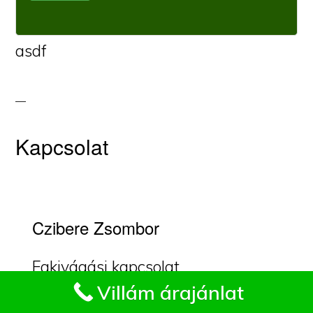
asdf
Kapcsolat
Czibere Zsombor
Fakivágási kapcsolat
Impresszum
Villám árajánlat
Liptáktelepen.