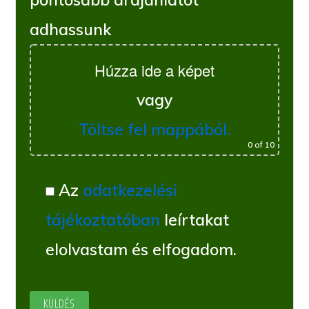
adhassunk
Húzza ide a képet
vagy
Töltse fel mappából.
0
of 10
Az
adatkezelési
tájékoztatóban
leírtakat
elolvastam és elfogadom.