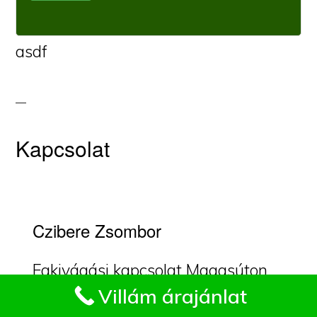
asdf
Kapcsolat
Czibere Zsombor
Fakivágási kapcsolat Magasúton.
Impresszum
Villám árajánlat