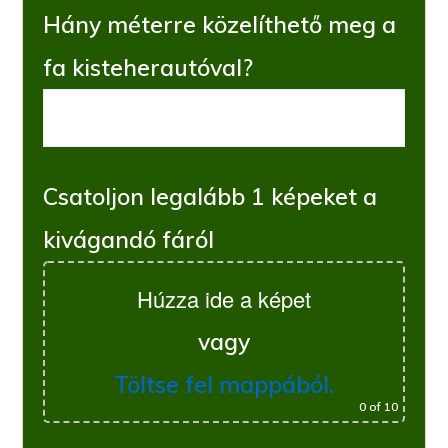
Hány méterre közelíthető meg a
fa kisteherautóval?
Csatoljon legalább 1 képeket a
kivágandó fáról
Húzza ide a képet
vagy
Töltse fel mappából.
0
of 10