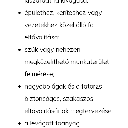
kiszáradt fa kivágása;
épülethez, kerítéshez vagy
vezetékhez közel álló fa
eltávolítása;
szűk vagy nehezen
megközelíthető munkaterület
felmérése;
nagyobb ágak és a fatörzs
biztonságos, szakaszos
eltávolításának megtervezése;
a levágott faanyag