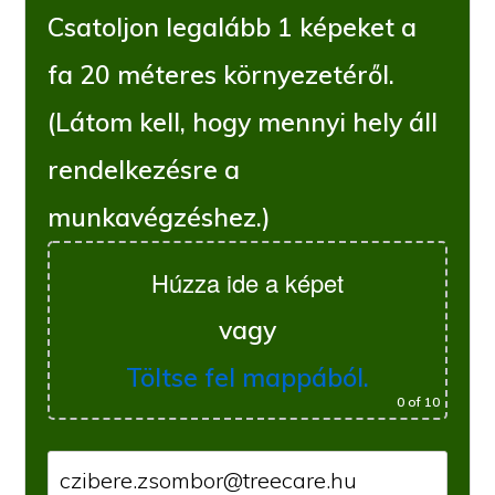
Csatoljon legalább 1 képeket a
fa 20 méteres környezetéről.
(Látom kell, hogy mennyi hely áll
rendelkezésre a
munkavégzéshez.)
Húzza ide a képet
vagy
Töltse fel mappából.
0
of 10