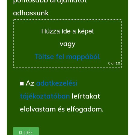
adhassunk
Húzza ide a képet
vagy
Töltse fel mappából.
0
of 10
Az
adatkezelési
tájékoztatóban
leírtakat
elolvastam és elfogadom.