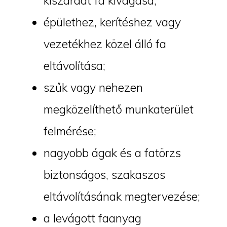
kiszáradt fa kivágása;
épülethez, kerítéshez vagy
vezetékhez közel álló fa
eltávolítása;
szűk vagy nehezen
megközelíthető munkaterület
felmérése;
nagyobb ágak és a fatörzs
biztonságos, szakaszos
eltávolításának megtervezése;
a levágott faanyag