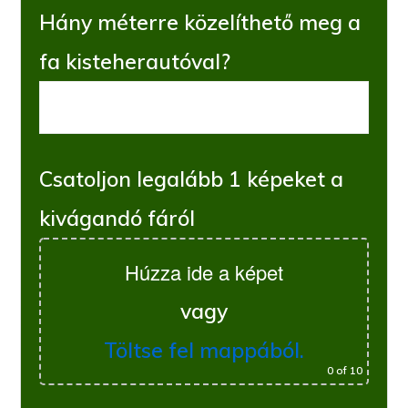
Hány méterre közelíthető meg a
fa kisteherautóval?
Csatoljon legalább 1 képeket a
kivágandó fáról
Húzza ide a képet
vagy
Töltse fel mappából.
0
of 10