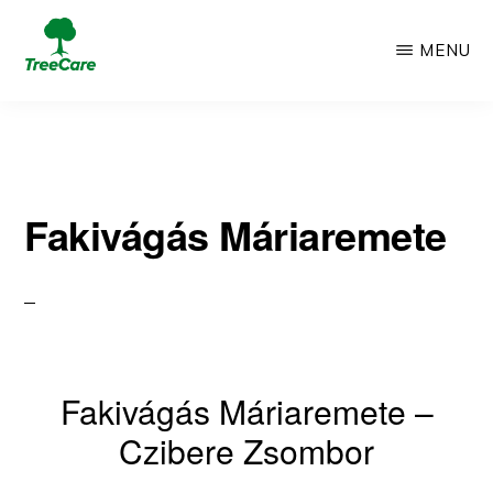
Skip
MENU
to
TREECARE
Csak
main
egy
content
újabb
Fakivágás Máriaremete
WordPress
oldal
Fakivágás Máriaremete –
Czibere Zsombor