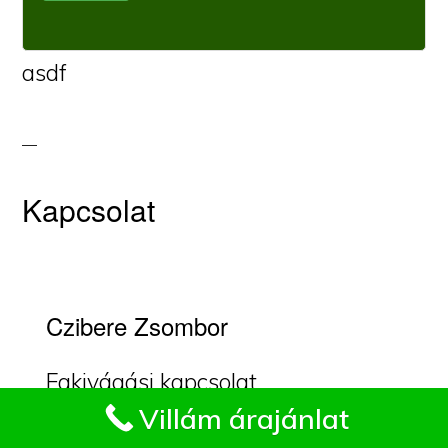
asdf
Kapcsolat
Czibere Zsombor
Fakivágási kapcsolat
Impresszum
Villám árajánlat
Máriaremetén.