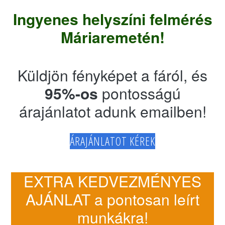
Ingyenes helyszíni felmérés
Máriaremetén!
Küldjön fényképet a fáról, és
95%-os
pontosságú
árajánlatot adunk emailben!
ÁRAJÁNLATOT KÉREK
EXTRA KEDVEZMÉNYES
AJÁNLAT a pontosan leírt
munkákra!