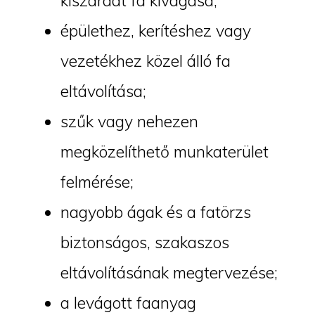
kiszáradt fa kivágása;
épülethez, kerítéshez vagy
vezetékhez közel álló fa
eltávolítása;
szűk vagy nehezen
megközelíthető munkaterület
felmérése;
nagyobb ágak és a fatörzs
biztonságos, szakaszos
eltávolításának megtervezése;
a levágott faanyag