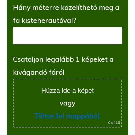
Hány méterre közelíthető meg a
fa kisteherautóval?
Csatoljon legalább 1 képeket a
kivágandó fáról
Húzza ide a képet
vagy
Töltse fel mappából.
0
of 10