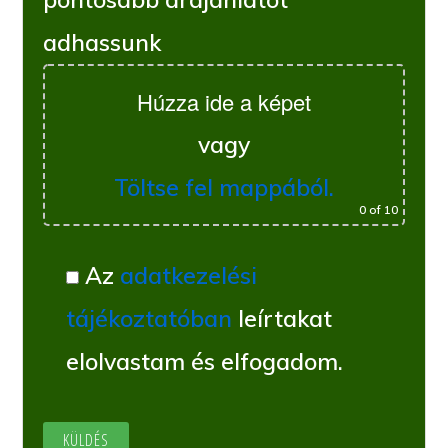
adhassunk
Húzza ide a képet
vagy
Töltse fel mappából.
0
of 10
Az
adatkezelési
tájékoztatóban
leírtakat
elolvastam és elfogadom.