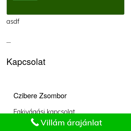
asdf
Kapcsolat
Czibere Zsombor
Fakivágási kapcsolat
Impresszum
Villám árajánlat
Mártonhegyen.