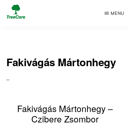
Skip
MENU
to
TREECARE
Csak
main
egy
content
újabb
Fakivágás Mártonhegy
WordPress
oldal
Fakivágás Mártonhegy –
Czibere Zsombor