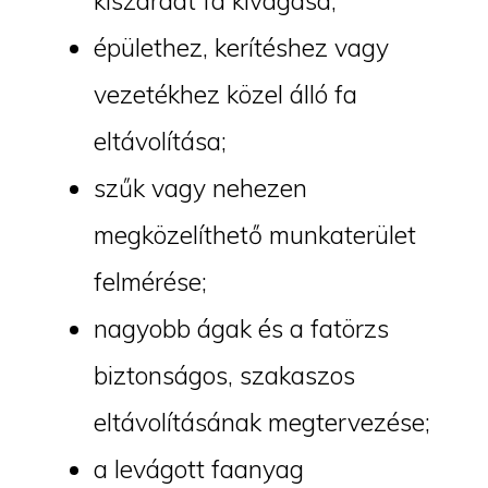
kiszáradt fa kivágása;
épülethez, kerítéshez vagy
vezetékhez közel álló fa
eltávolítása;
szűk vagy nehezen
megközelíthető munkaterület
felmérése;
nagyobb ágak és a fatörzs
biztonságos, szakaszos
eltávolításának megtervezése;
a levágott faanyag