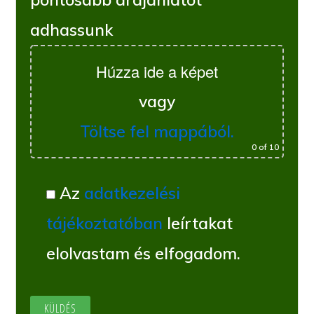
adhassunk
Húzza ide a képet
vagy
Töltse fel mappából.
0
of 10
Az
adatkezelési
tájékoztatóban
leírtakat
elolvastam és elfogadom.