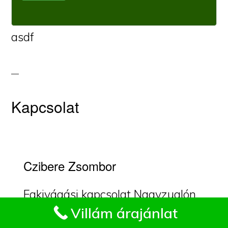
asdf
Kapcsolat
Czibere Zsombor
Fakivágási kapcsolat Nagyzuglón.
Impresszum
Villám árajánlat