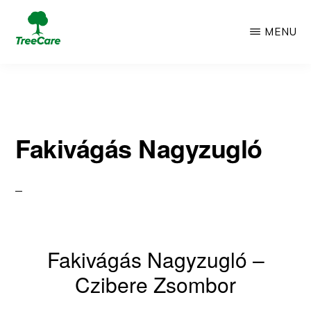
Skip
MENU
to
TREECARE
Csak
main
egy
content
újabb
Fakivágás Nagyzugló
WordPress
oldal
Fakivágás Nagyzugló –
Czibere Zsombor