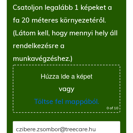
Csatoljon legalább 1 képeket a
fa 20 méteres környezetéről.
(Látom kell, hogy mennyi hely áll
rendelkezésre a
munkavégzéshez.)
Húzza ide a képet
vagy
Töltse fel mappából.
0
of 10