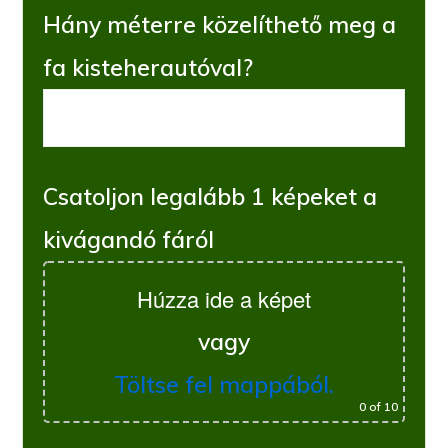
Hány méterre közelíthető meg a
fa kisteherautóval?
Csatoljon legalább 1 képeket a
kivágandó fáról
Húzza ide a képet
vagy
Töltse fel mappából.
0
of 10