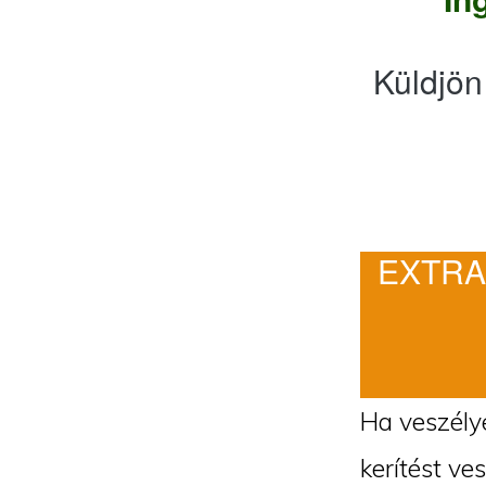
Küldjön
EXTRA
Ha veszélye
kerítést ve