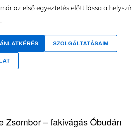
ár az első egyeztetés előtt lássa a helyszí
.
JÁNLATKÉRÉS
SZOLGÁLTATÁSAIM
LAT
e Zsombor – fakivágás Óbudán