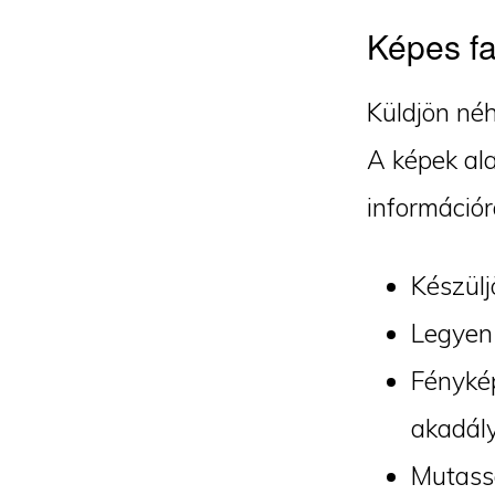
Képes fa
Küldjön néh
A képek ala
információr
Készülj
Legyen 
Fénykép
akadály
Mutassa