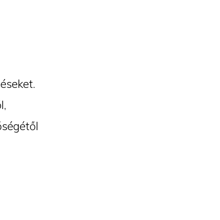
éseket.
l,
őségétől