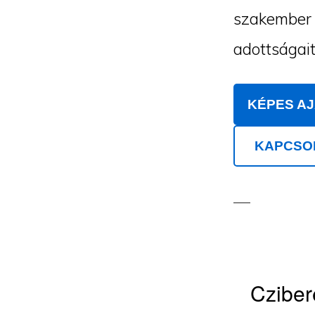
szakember m
adottságait
KÉPES A
KAPCSO
Cziber