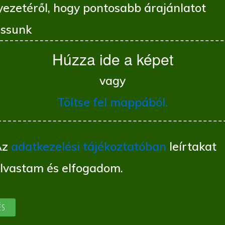
yezetéről, hogy pontosabb árajánlatot
ssunk
Húzza ide a képet
vagy
Töltse fel mappából.
Az
adatkezelési tájékoztatóban
leírtakat
olvastam és elfogadom.