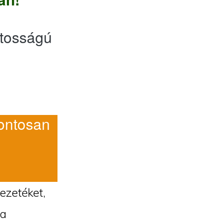
tosságú
ntosan
vezetéket,
 a