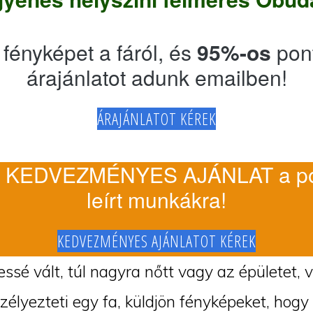
 fényképet a fáról, és
95%-os
pon
árajánlatot adunk emailben!
ÁRAJÁNLATOT KÉREK
 KEDVEZMÉNYES AJÁNLAT a po
leírt munkákra!
KEDVEZMÉNYES AJÁNLATOT KÉREK
ssé vált, túl nagyra nőtt vagy az épületet, 
szélyezteti egy fa, küldjön fényképeket, hogy