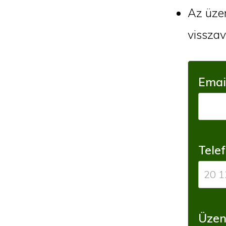
Az üzen
visszav
Emai
Tele
Üzen