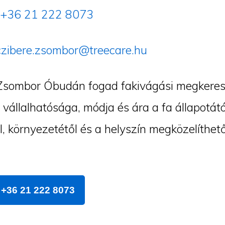
+36 21 222 8073
czibere.zsombor@treecare.hu
Zsombor Óbudán fogad fakivágási megkeres
vállalhatósága, módja és ára a fa állapotátó
l, környezetétől és a helyszín megközelíthet
+36 21 222 8073