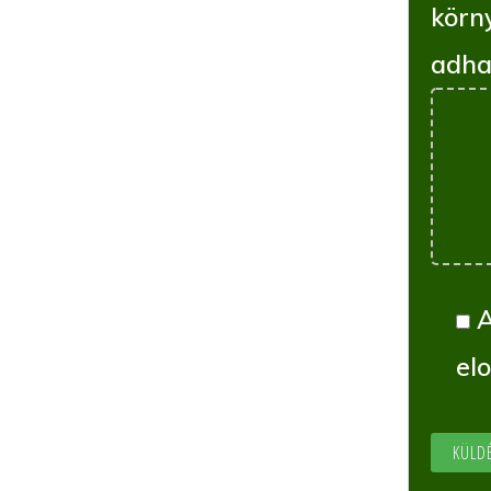
körn
adha
el