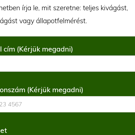
etben írja le, mit szeretne: teljes kivágást,
ágást vagy állapotfelmérést.
l cím (Kérjük megadni)
fonszám (Kérjük megadni)
et