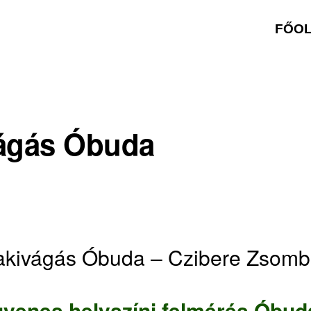
FŐO
ágás Óbuda
akivágás Óbuda – Czibere Zsomb
gyenes helyszíni felmérés Óbud