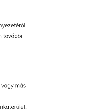
nyezetéről.
n további
et vagy más
nkaterület.