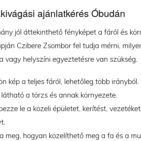
kivágási ajánlatkérés Óbudán
ány jól áttekinthető fényképet a fáról és kör
pján Czibere Zsombor fel tudja mérni, milye
a vagy helyszíni egyeztetésre van szükség.
ön kép a teljes fáról, lehetőleg több irányból.
látható a törzs és annak környezete.
ezze le a közeli épületet, kerítést, vezeték
t.
 meg, hogyan közelíthető meg a fa és a mu