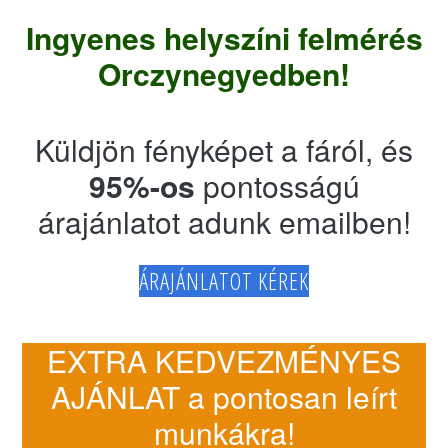
Ingyenes helyszíni felmérés
Orczynegyedben!
Küldjön fényképet a fáról, és
95%-os
pontosságú
árajánlatot adunk emailben!
ÁRAJÁNLATOT KÉREK
EXTRA KEDVEZMÉNYES
AJÁNLAT a pontosan leírt
munkákra!