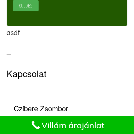
asdf
Kapcsolat
Czibere Zsombor
Impresszum
Villám árajánlat
Fakivágási kapcsolat