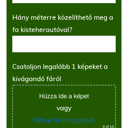
Hány méterre közelíthető meg a
fa kisteherautóval?
Csatoljon legalább 1 képeket a
kivágandó fáról
Húzza ide a képet
vagy
Töltse fel mappából.
0
of 10