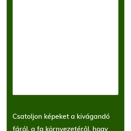
Csatoljon képeket a kivágandó
fáról, a fa környezetéről, hogy