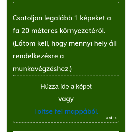
Csatoljon legalább 1 képeket a
fa 20 méteres környezetéről.
(Látom kell, hogy mennyi hely áll
rendelkezésre a
munkavégzéshez.)
Húzza ide a képet
vagy
Töltse fel mappából.
0
of 10