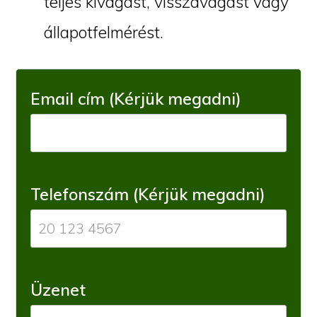
teljes kivágást, visszavágást vagy
állapotfelmérést.
Email cím (Kérjük megadni)
Telefonszám (Kérjük megadni)
Üzenet