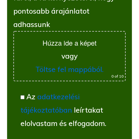
pontosabb árajánlatot
adhassunk
Húzza ide a képet
vagy
Töltse fel mappából.
0
of 10
Az
adatkezelési
tájékoztatóban
leírtakat
elolvastam és elfogadom.