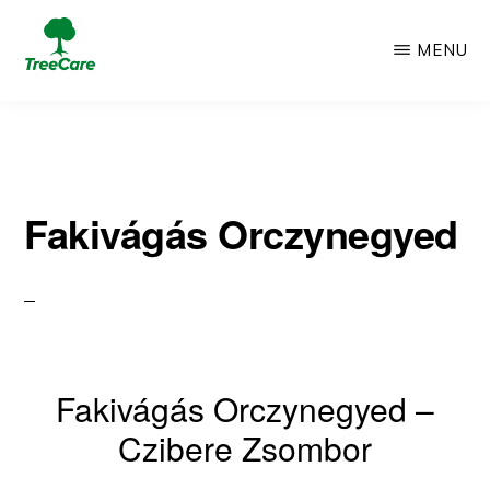
Skip
MENU
to
TREECARE
Csak
main
egy
content
újabb
Fakivágás Orczynegyed
WordPress
oldal
Fakivágás Orczynegyed –
Czibere Zsombor