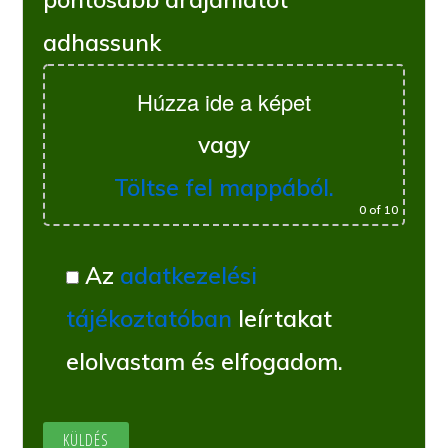
adhassunk
Húzza ide a képet
vagy
Töltse fel mappából.
0
of 10
Az
adatkezelési
tájékoztatóban
leírtakat
elolvastam és elfogadom.