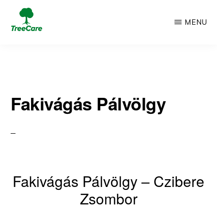
Skip
MENU
to
TREECARE
Csak
main
egy
content
újabb
Fakivágás Pálvölgy
WordPress
oldal
Fakivágás Pálvölgy – Czibere
Zsombor