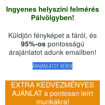
Ingyenes helyszíni felmérés
Pálvölgyben!
Küldjön fényképet a fáról, és
95%-os
pontosságú
árajánlatot adunk emailben!
ÁRAJÁNLATOT KÉREK
EXTRA KEDVEZMÉNYES
AJÁNLAT a pontosan leírt
munkákra!