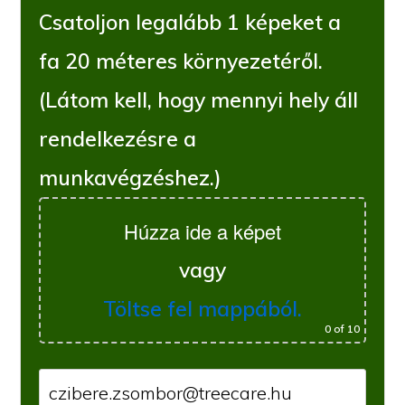
Csatoljon legalább 1 képeket a
fa 20 méteres környezetéről.
(Látom kell, hogy mennyi hely áll
rendelkezésre a
munkavégzéshez.)
Húzza ide a képet
vagy
Töltse fel mappából.
0
of 10