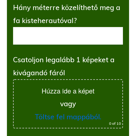
Hány méterre közelíthető meg a
fa kisteherautóval?
Csatoljon legalább 1 képeket a
kivágandó fáról
Húzza ide a képet
vagy
Töltse fel mappából.
0
of 10