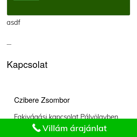
asdf
Kapcsolat
Czibere Zsombor
Fakivágási kapcsolat Pálvölgyben.
Impresszum
Villám árajánlat