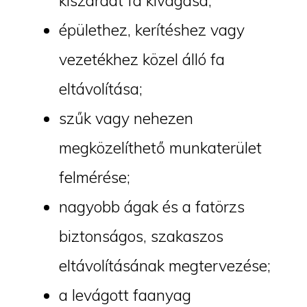
kiszáradt fa kivágása;
épülethez, kerítéshez vagy
vezetékhez közel álló fa
eltávolítása;
szűk vagy nehezen
megközelíthető munkaterület
felmérése;
nagyobb ágak és a fatörzs
biztonságos, szakaszos
eltávolításának megtervezése;
a levágott faanyag