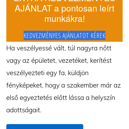
AJÁNLAT a pontosan leírt
munkákra!
KEDVEZMÉNYES AJÁNLATOT KÉREK
Ha veszélyessé vált, túl nagyra nőtt
vagy az épületet, vezetéket, kerítést
veszélyezteti egy fa, küldjön
fényképeket, hogy a szakember már az
első egyeztetés előtt lássa a helyszín
adottságait.