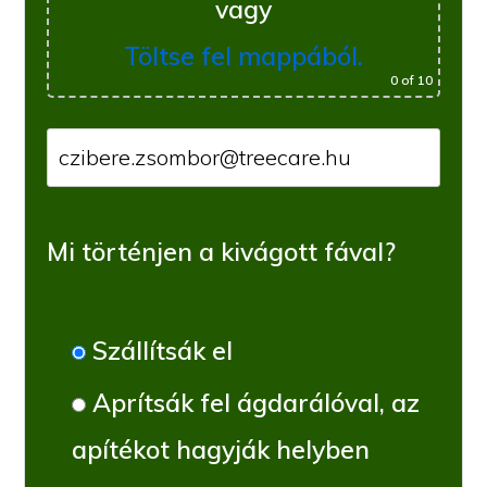
vagy
Töltse fel mappából.
0
of 10
Mi történjen a kivágott fával?
Szállítsák el
Aprítsák fel ágdarálóval, az
apítékot hagyják helyben