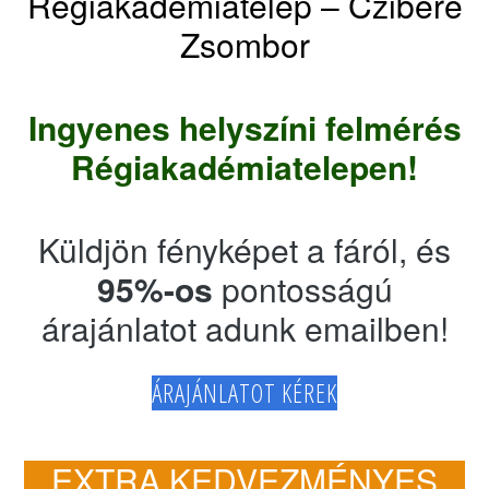
Régiakadémiatelep – Czibere
Zsombor
Ingyenes helyszíni felmérés
Régiakadémiatelepen!
Küldjön fényképet a fáról, és
95%-os
pontosságú
árajánlatot adunk emailben!
ÁRAJÁNLATOT KÉREK
EXTRA KEDVEZMÉNYES