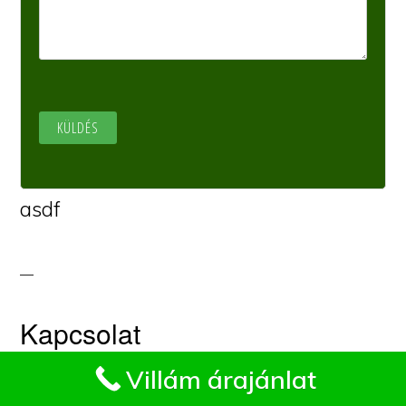
asdf
Kapcsolat
Impresszum
Villám árajánlat