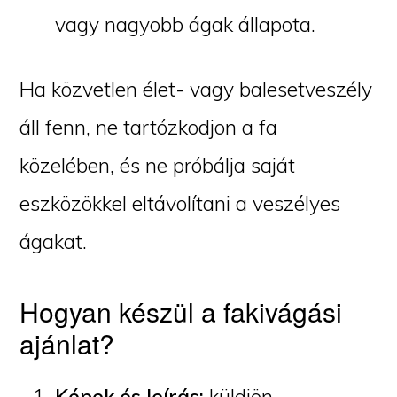
vagy nagyobb ágak állapota.
Ha közvetlen élet- vagy balesetveszély
áll fenn, ne tartózkodjon a fa
közelében, és ne próbálja saját
eszközökkel eltávolítani a veszélyes
ágakat.
Hogyan készül a fakivágási
ajánlat?
Képek és leírás:
küldjön