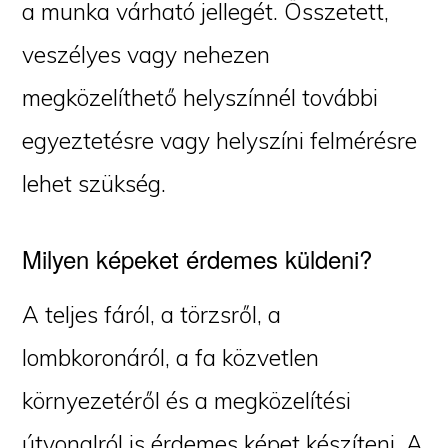
a munka várható jellegét. Összetett,
veszélyes vagy nehezen
megközelíthető helyszínnél további
egyeztetésre vagy helyszíni felmérésre
lehet szükség.
Milyen képeket érdemes küldeni?
A teljes fáról, a törzsről, a
lombkoronáról, a fa közvetlen
környezetéről és a megközelítési
útvonalról is érdemes képet készíteni. A