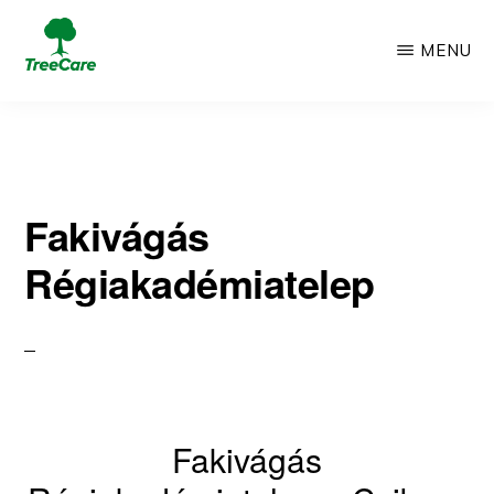
Skip
MENU
to
TREECARE
Csak
main
egy
content
újabb
Fakivágás
WordPress
Régiakadémiatelep
oldal
Fakivágás