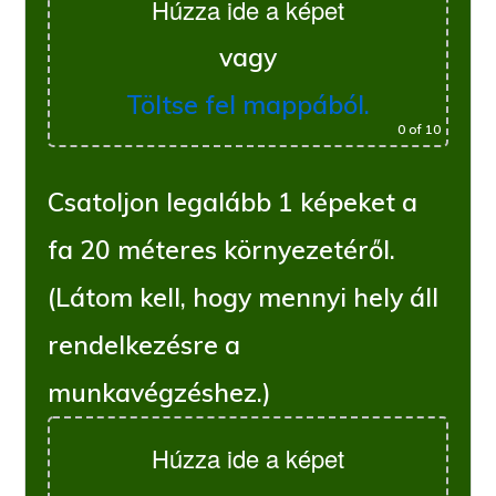
Húzza ide a képet
vagy
Töltse fel mappából.
0
of 10
Csatoljon legalább 1 képeket a
fa 20 méteres környezetéről.
(Látom kell, hogy mennyi hely áll
rendelkezésre a
munkavégzéshez.)
Húzza ide a képet