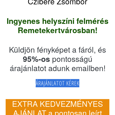
Czibere Zsombor
Ingyenes helyszíni felmérés
Remetekertvárosban!
Küldjön fényképet a fáról, és
95%-os
pontosságú
árajánlatot adunk emailben!
ÁRAJÁNLATOT KÉREK
EXTRA KEDVEZMÉNYES
AJÁNLAT a pontosan leírt