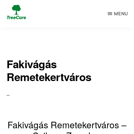
Skip
MENU
to
TREECARE
Csak
main
egy
content
újabb
Fakivágás
WordPress
Remetekertváros
oldal
Fakivágás Remetekertváros –