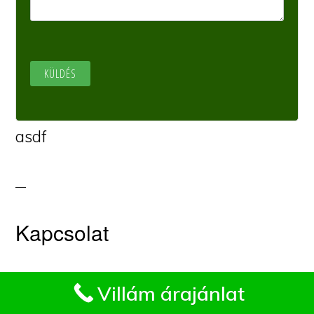
asdf
Kapcsolat
Impresszum
Villám árajánlat
Czibere Zsombor