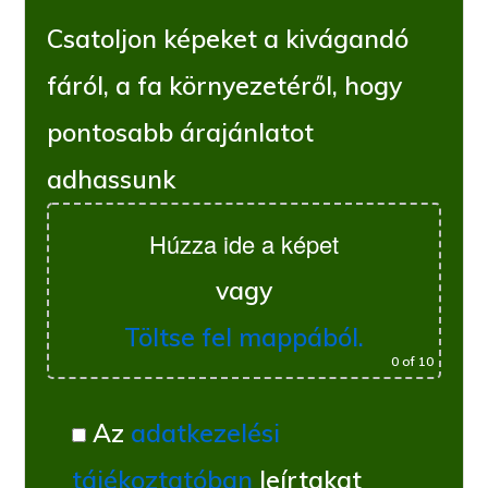
Csatoljon képeket a kivágandó
fáról, a fa környezetéről, hogy
pontosabb árajánlatot
adhassunk
Húzza ide a képet
vagy
Töltse fel mappából.
0
of 10
Az
adatkezelési
tájékoztatóban
leírtakat