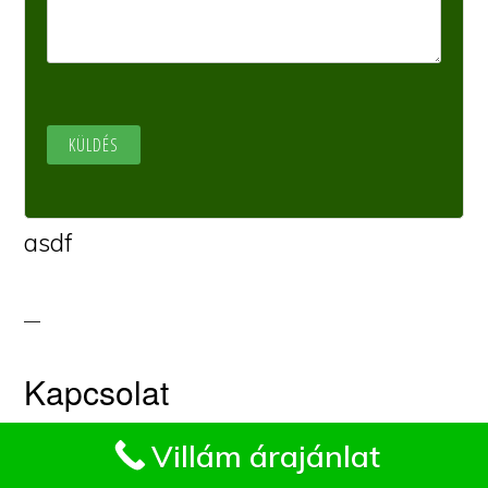
asdf
Kapcsolat
Impresszum
Villám árajánlat