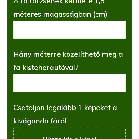
A fa törzsének kerülete 1,5
méteres magasságban (cm)
Hány méterre közelíthető meg a
fa kisteherautóval?
Csatoljon legalább 1 képeket a
kivágandó fáról