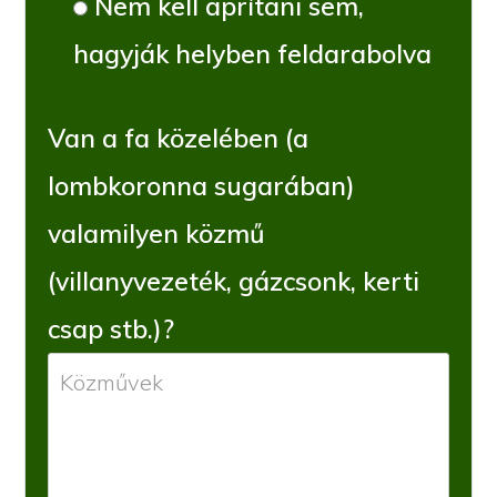
Nem kell aprítani sem,
hagyják helyben feldarabolva
Van a fa közelében (a
lombkoronna sugarában)
valamilyen közmű
(villanyvezeték, gázcsonk, kerti
csap stb.)?