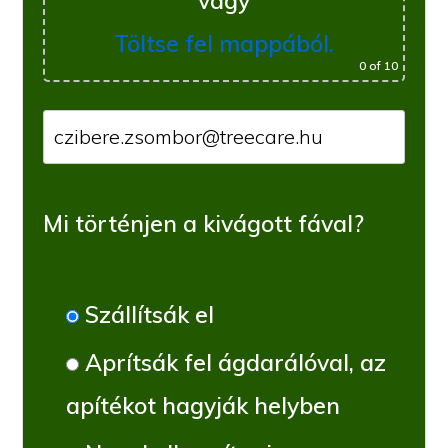
vagy
Töltse fel mappából.
0
of 10
Mi történjen a kivágott fával?
Szállítsák el
Aprítsák fel ágdarálóval, az
apítékot hagyják helyben