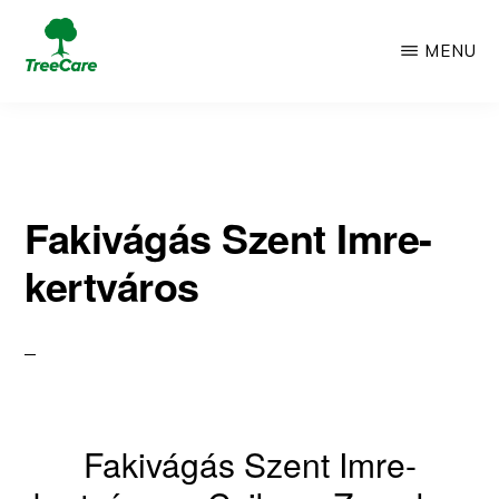
Skip
MENU
to
TREECARE
Csak
main
egy
content
újabb
Fakivágás Szent Imre-
WordPress
kertváros
oldal
Fakivágás Szent Imre-