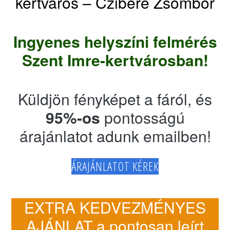
kertváros – Czibere Zsombor
Ingyenes helyszíni felmérés
Szent Imre-kertvárosban!
Küldjön fényképet a fáról, és
95%-os
pontosságú
árajánlatot adunk emailben!
ÁRAJÁNLATOT KÉREK
EXTRA KEDVEZMÉNYES
AJÁNLAT a pontosan leírt