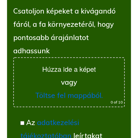
Csatoljon képeket a kivágandó
fáról, a fa környezetéről, hogy
pontosabb árajánlatot
adhassunk
Húzza ide a képet
vagy
Töltse fel mappából.
0
of 10
Az
adatkezelési
tájékoztatóban
leírtakat