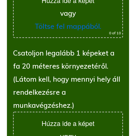
Húzza ide a képet
vagy
Töltse fel mappából.
0
of 10
Csatoljon legalább 1 képeket a
fa 20 méteres környezetéről.
(Látom kell, hogy mennyi hely áll
rendelkezésre a
munkavégzéshez.)
Húzza ide a képet