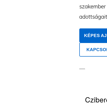
szakember m
adottságait
KÉPES A
KAPCSO
Cziber