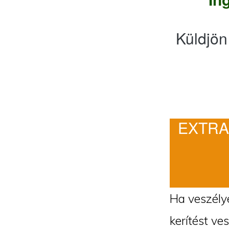
Küldjön
EXTRA
Ha veszélye
kerítést ve