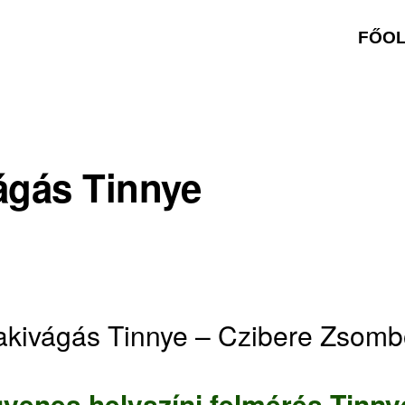
FŐO
ágás Tinnye
akivágás Tinnye – Czibere Zsomb
gyenes helyszíni felmérés Tinny