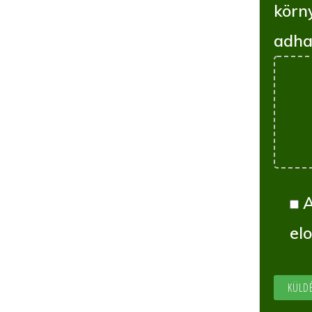
körn
adha
el