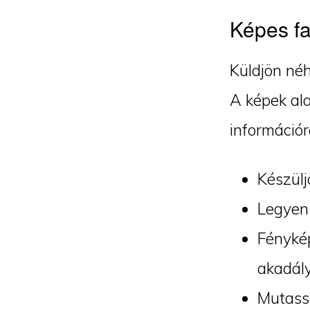
Képes fa
Küldjön néh
A képek ala
információr
Készülj
Legyen 
Fénykép
akadály
Mutassa