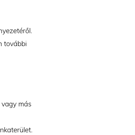
nyezetéről.
n további
et vagy más
nkaterület.