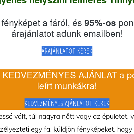
 fényképet a fáról, és
95%-os
pon
árajánlatot adunk emailben!
ÁRAJÁNLATOT KÉREK
 KEDVEZMÉNYES AJÁNLAT a po
leírt munkákra!
KEDVEZMÉNYES AJÁNLATOT KÉREK
ssé vált, túl nagyra nőtt vagy az épületet, 
szélyezteti egy fa, küldjön fényképeket, hogy