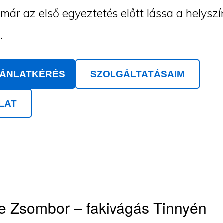
ár az első egyeztetés előtt lássa a helyszí
.
JÁNLATKÉRÉS
SZOLGÁLTATÁSAIM
LAT
e Zsombor – fakivágás Tinnyén