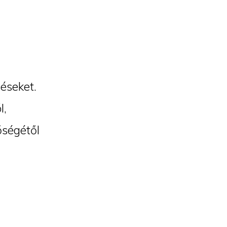
éseket.
l,
őségétől