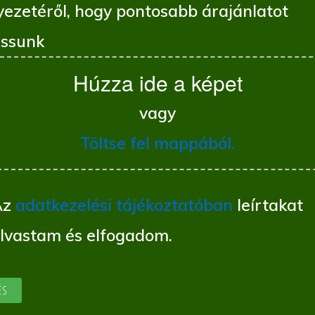
yezetéről, hogy pontosabb árajánlatot
ssunk
Húzza ide a képet
vagy
Töltse fel mappából.
Az
adatkezelési tájékoztatóban
leírtakat
olvastam és elfogadom.