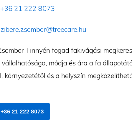
+36 21 222 8073
czibere.zsombor@treecare.hu
Zsombor Tinnyén fogad fakivágási megkeres
vállalhatósága, módja és ára a fa állapotátó
l, környezetétől és a helyszín megközelíthet
+36 21 222 8073