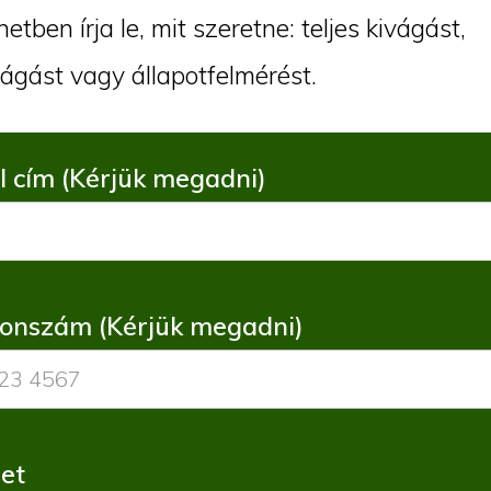
etben írja le, mit szeretne: teljes kivágást,
ágást vagy állapotfelmérést.
l cím (Kérjük megadni)
fonszám (Kérjük megadni)
et