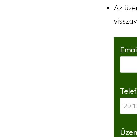
Az üzen
visszav
Emai
Tele
Üzen