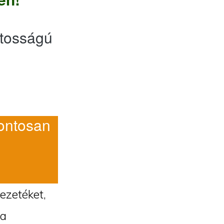
tosságú
ntosan
vezetéket,
 a