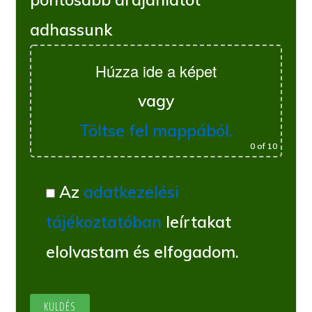
adhassunk
Húzza ide a képet
vagy
Töltse fel mappából.
0
of 10
Az
adatkezelési
tájékoztatóban
leírtakat
elolvastam és elfogadom.