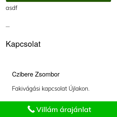
asdf
Kapcsolat
Czibere Zsombor
Fakivágási kapcsolat Újlakon.
Impresszum
Telefon:
+36 21 222 8073
Villám árajánlat