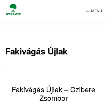
Skip
MENU
to
TREECARE
Csak
main
egy
content
újabb
Fakivágás Újlak
WordPress
oldal
Fakivágás Újlak – Czibere
Zsombor