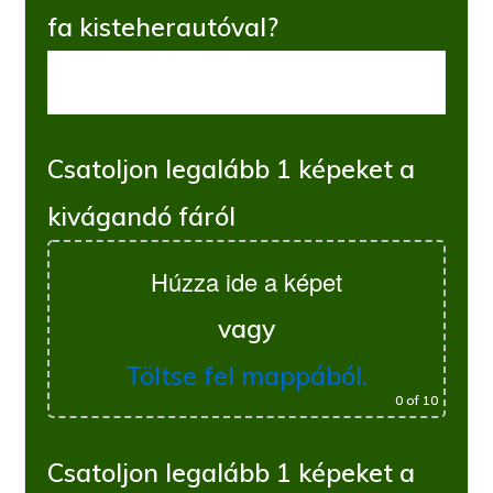
fa kisteherautóval?
Csatoljon legalább 1 képeket a
kivágandó fáról
Húzza ide a képet
vagy
Töltse fel mappából.
0
of 10
Csatoljon legalább 1 képeket a