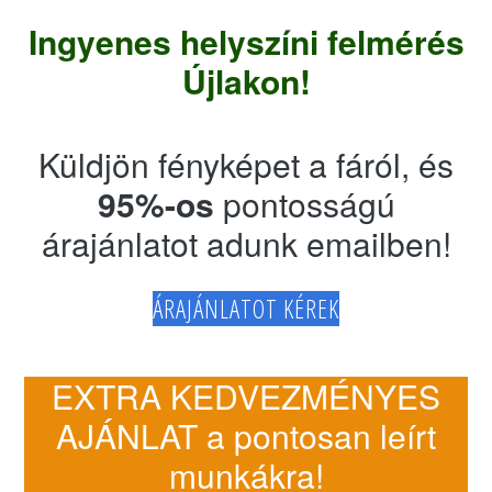
Ingyenes helyszíni felmérés
Újlakon!
Küldjön fényképet a fáról, és
95%-os
pontosságú
árajánlatot adunk emailben!
ÁRAJÁNLATOT KÉREK
EXTRA KEDVEZMÉNYES
AJÁNLAT a pontosan leírt
munkákra!