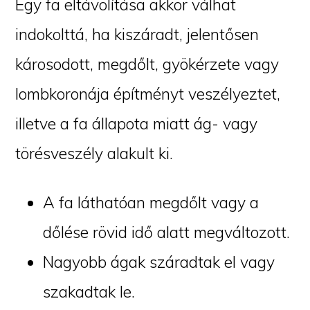
Egy fa eltávolítása akkor válhat
indokolttá, ha kiszáradt, jelentősen
károsodott, megdőlt, gyökérzete vagy
lombkoronája építményt veszélyeztet,
illetve a fa állapota miatt ág- vagy
törésveszély alakult ki.
A fa láthatóan megdőlt vagy a
dőlése rövid idő alatt megváltozott.
Nagyobb ágak száradtak el vagy
szakadtak le.