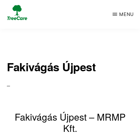
Skip
MENU
to
TREECARE
Csak
main
egy
content
újabb
Fakivágás Újpest
WordPress
oldal
Fakivágás Újpest – MRMP
Kft.