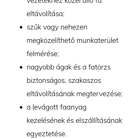
vezetékhez közel álló fa
eltávolítása;
szűk vagy nehezen
megközelíthető munkaterület
felmérése;
nagyobb ágak és a fatörzs
biztonságos, szakaszos
eltávolításának megtervezése;
a levágott faanyag
kezelésének és elszállításának
egyeztetése.