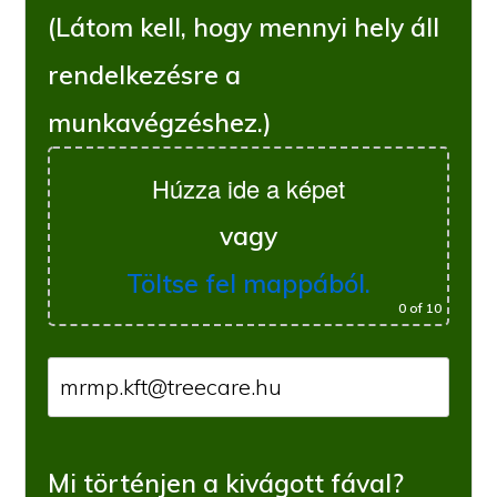
(Látom kell, hogy mennyi hely áll
rendelkezésre a
munkavégzéshez.)
Húzza ide a képet
vagy
Töltse fel mappából.
0
of 10
Mi történjen a kivágott fával?