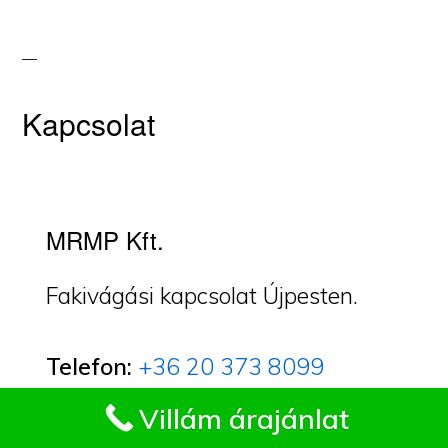
Kapcsolat
MRMP Kft.
Fakivágási kapcsolat Újpesten.
Telefon:
+36 20 373 8099
Impresszum
Villám árajánlat
E-mail:
mrmp.kft@treecare.hu