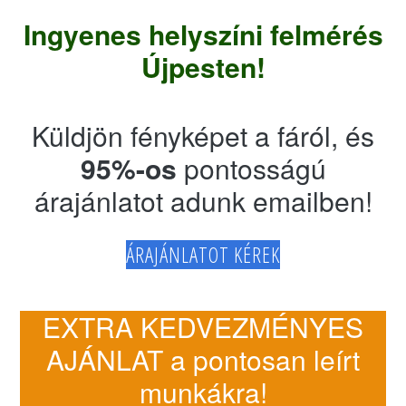
Ingyenes helyszíni felmérés
Újpesten!
Küldjön fényképet a fáról, és
95%-os
pontosságú
árajánlatot adunk emailben!
ÁRAJÁNLATOT KÉREK
EXTRA KEDVEZMÉNYES
AJÁNLAT a pontosan leírt
munkákra!