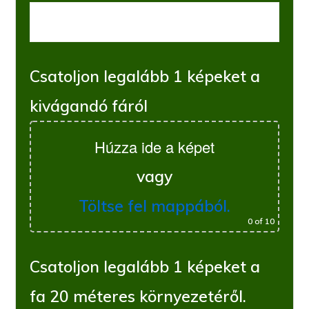
Csatoljon legalább 1 képeket a
kivágandó fáról
Húzza ide a képet
vagy
Töltse fel mappából.
0
of 10
Csatoljon legalább 1 képeket a
fa 20 méteres környezetéről.