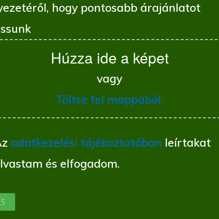
yezetéről, hogy pontosabb árajánlatot
ssunk
Húzza ide a képet
vagy
Töltse fel mappából.
Az
adatkezelési tájékoztatóban
leírtakat
olvastam és elfogadom.