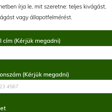
etben írja le, mit szeretne: teljes kivágást,
ágást vagy állapotfelmérést.
l cím (Kérjük megadni)
fonszám (Kérjük megadni)
et