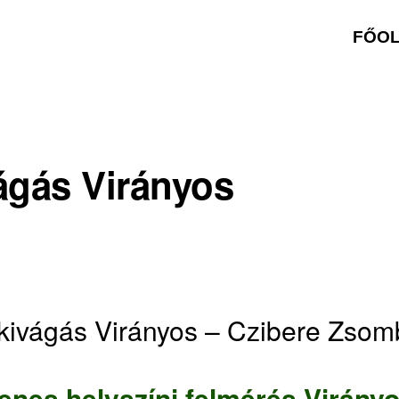
FŐO
ágás Virányos
kivágás Virányos – Czibere Zsom
enes helyszíni felmérés Virány