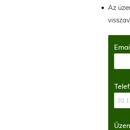
Az üzen
visszav
Emai
Tele
Üzen