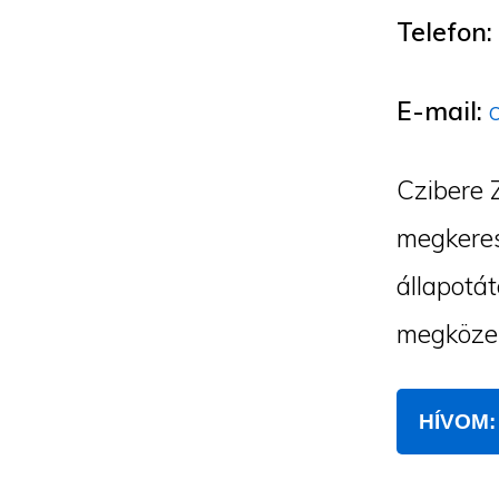
Telefon:
E-mail:
Czibere 
megkeres
állapotát
megközel
HÍVOM: 