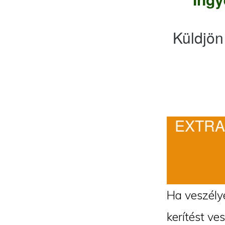
Küldjön
EXTRA
Ha veszélye
kerítést ve