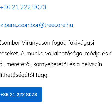
+36 21 222 8073
czibere.zsombor@treecare.hu
Zsombor Virányoson fogad fakivágási
éseket. A munka vállalhatósága, módja és á
ól, méretétől, környezetétől és a helyszín
íthetőségétől függ.
+36 21 222 8073