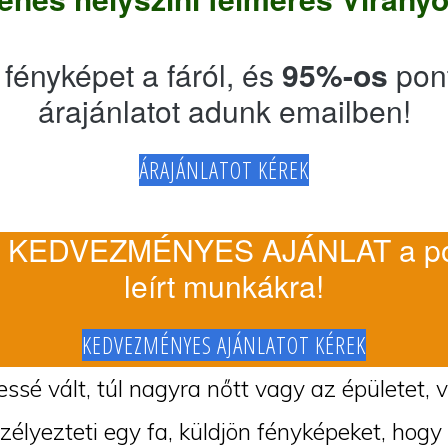
 fényképet a fáról, és
95%-os
pon
árajánlatot adunk emailben!
ÁRAJÁNLATOT KÉREK
 KEDVEZMÉNYES AJÁNLAT a po
leírt munkákra!
KEDVEZMÉNYES AJÁNLATOT KÉREK
ssé vált, túl nagyra nőtt vagy az épületet, 
szélyezteti egy fa, küldjön fényképeket, hogy