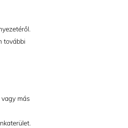
nyezetéről.
n további
et vagy más
nkaterület.