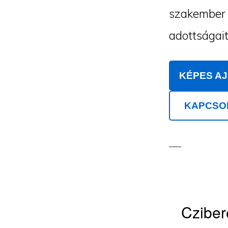
szakember m
adottságait
KÉPES A
KAPCSO
Cziber