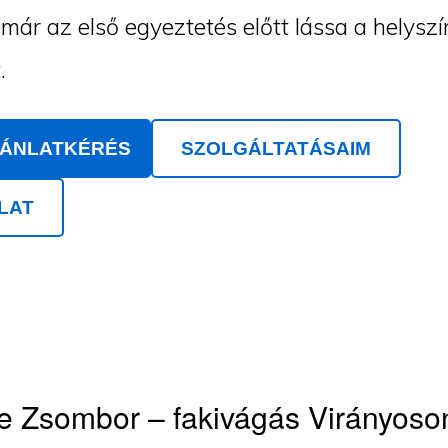
ár az első egyeztetés előtt lássa a helyszí
.
JÁNLATKÉRÉS
SZOLGÁLTATÁSAIM
LAT
e Zsombor – fakivágás Virányoso