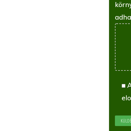
körn
adha
el