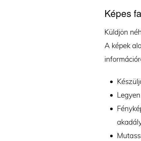
Képes fa
Küldjön néh
A képek ala
információr
Készülj
Legyen 
Fénykép
akadály
Mutassa