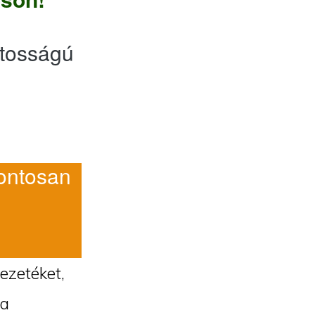
tosságú
ntosan
vezetéket,
 a